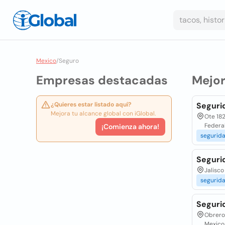
Mexico
/
Seguro
Empresas destacadas
Mejo
¿Quieres estar listado aquí?
Segurid
Mejora tu alcance global con iGlobal.
Ote 182
Federa
¡Comienza ahora!
segurid
Segurid
Jalisco
segurid
Seguri
Obrero 
Mexico