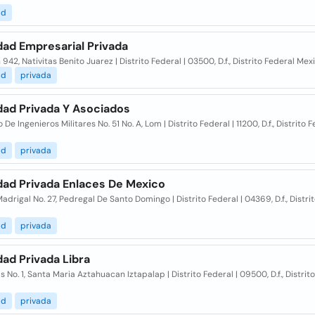
ad
dad Empresarial Privada
 942, Nativitas Benito Juarez | Distrito Federal | 03500, D.f., Distrito Federal Mex
ad
privada
dad Privada Y Asociados
 De Ingenieros Militares No. 51 No. A, Lom | Distrito Federal | 11200, D.f., Distrito 
ad
privada
dad Privada Enlaces De Mexico
Madrigal No. 27, Pedregal De Santo Domingo | Distrito Federal | 04369, D.f., Distri
ad
privada
ad Privada Libra
is No. 1, Santa Maria Aztahuacan Iztapalap | Distrito Federal | 09500, D.f., Distrit
ad
privada