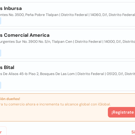
s Inbursa
ntes No. 3500, Peña Pobre Tlalpan | Distrito Federal | 14060, D.f., Distrito Feder
s Comercial America
urgentes Sur No. 3900 No. S/n, Tlalpan Cen | Distrito Federal | 14000, D.f., Distrit
 Bital
 De Alisos 45-b Piso 2, Bosques De Las Lom | Distrito Federal | 05120, D.f., Distri
ión dueños!
ra tu comercio ahora e incrementa tu alcance global con iGlobal.
¡Registrate
r
S