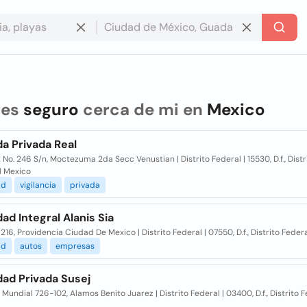
res
seguro
cerca de mi en
Mexico
a Privada Real
 No. 246 S/n, Moctezuma 2da Secc Venustian | Distrito Federal | 15530, D.f., Distr
l Mexico
ad
vigilancia
privada
ad Integral Alanis Sia
 216, Providencia Ciudad De Mexico | Distrito Federal | 07550, D.f., Distrito Fede
ad
autos
empresas
dad Privada Susej
Mundial 726-102, Alamos Benito Juarez | Distrito Federal | 03400, D.f., Distrito 