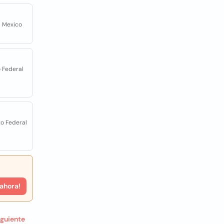
al Mexico
o Federal
to Federal
 ahora!
iguiente