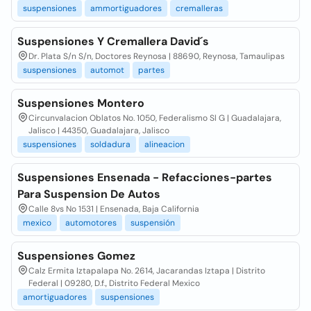
suspensiones
ammortiguadores
cremalleras
Suspensiones Y Cremallera David´s
Dr. Plata S/n S/n, Doctores Reynosa | 88690, Reynosa, Tamaulipas
suspensiones
automot
partes
Suspensiones Montero
Circunvalacion Oblatos No. 1050, Federalismo Sl G | Guadalajara,
Jalisco | 44350, Guadalajara, Jalisco
suspensiones
soldadura
alineacion
Suspensiones Ensenada - Refacciones-partes
Para Suspension De Autos
Calle 8vs No 1531 | Ensenada, Baja California
mexico
automotores
suspensión
Suspensiones Gomez
Calz Ermita Iztapalapa No. 2614, Jacarandas Iztapa | Distrito
Federal | 09280, D.f., Distrito Federal Mexico
amortiguadores
suspensiones