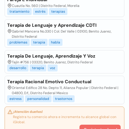
Cuautla No. 560 | Distrito Federal, Morelia
tratamiento
estrés
terapias
Terapia de Lenguaje y Aprendizaje CDTI
Gabriel Mancera No.330 | Col. Del Valle | 03100, Benito Juarez,
Distrito Federal
problemas
terapia
habla
Terapia De Lenguaje, Aprendizaje Y Voz
Tajín #756 | 03320, Benito Juarez, Distrito Federal
desarrollo
terapia
voz
Terapia Racional Emotivo Conductual
Oriental Edifico 28 No. Depto 11, Alianza Popular | Distrito Federal |
04800, D.f., Distrito Federal Mexico
estress
personalidad
trastornos
¡Atención dueños!
Registra tu comercio ahora e incrementa tu alcance global con
iGlobal.