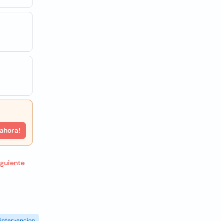
 ahora!
iguiente
intervencion