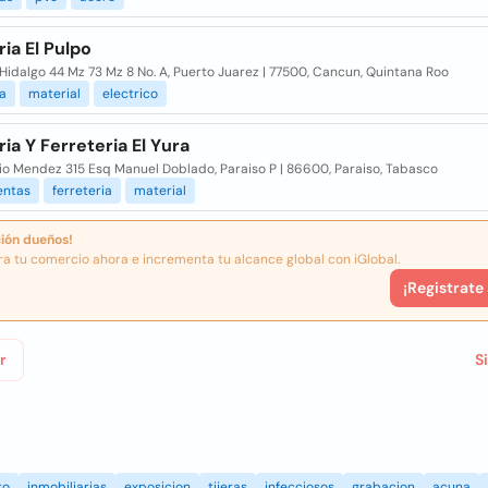
ria El Pulpo
Hidalgo 44 Mz 73 Mz 8 No. A, Puerto Juarez | 77500, Cancun, Quintana Roo
ia
material
electrico
ria Y Ferreteria El Yura
io Mendez 315 Esq Manuel Doblado, Paraiso P | 86600, Paraiso, Tabasco
entas
ferreteria
material
ión dueños!
ra tu comercio ahora e incrementa tu alcance global con iGlobal.
¡Registrate
r
S
to
inmobiliarias
exposicion
tijeras
infecciosos
grabacion
acuna