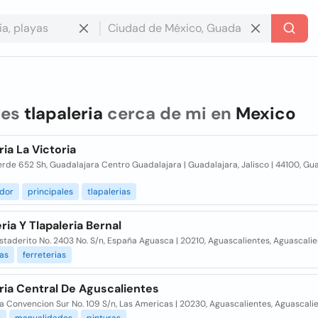
res
tlapaleria
cerca de mi en
Mexico
ria La Victoria
rde 652 Sh, Guadalajara Centro Guadalajara | Guadalajara, Jalisco | 44100, Gua
idor
principales
tlapalerias
ria Y Tlapaleria Bernal
staderito No. 2403 No. S/n, España Aguasca | 20210, Aguascalientes, Aguascali
ias
ferreterias
ria Central De Aguscalientes
a Convencion Sur No. 109 S/n, Las Americas | 20230, Aguascalientes, Aguascali