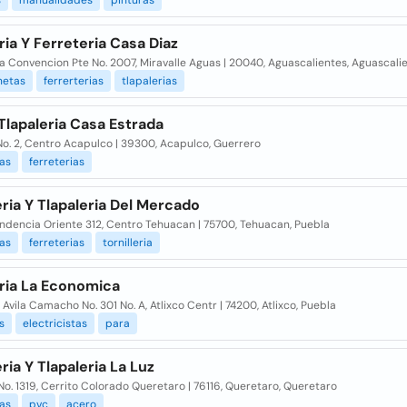
s
manualidades
pinturas
ria Y Ferreteria Casa Diaz
a Convencion Pte No. 2007, Miravalle Aguas | 20040, Aguascalientes, Aguascali
netas
ferrerterias
tlapalerias
 Tlapaleria Casa Estrada
o. 2, Centro Acapulco | 39300, Acapulco, Guerrero
ias
ferreterias
ria Y Tlapaleria Del Mercado
ndencia Oriente 312, Centro Tehuacan | 75700, Tehuacan, Puebla
ias
ferreterias
tornilleria
eria La Economica
Avila Camacho No. 301 No. A, Atlixco Centr | 74200, Atlixco, Puebla
s
electricistas
para
ria Y Tlapaleria La Luz
No. 1319, Cerrito Colorado Queretaro | 76116, Queretaro, Queretaro
ias
pvc
acero