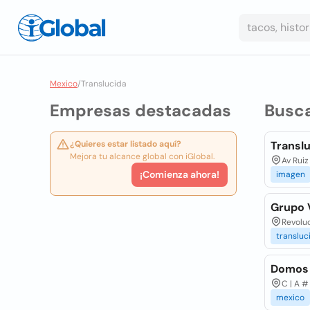
Mexico
/
Translucida
Empresas destacadas
Busc
¿Quieres estar listado aquí?
Transl
Mejora tu alcance global con iGlobal.
Av Ruiz
¡Comienza ahora!
imagen
Grupo 
Revoluc
transluc
Domos 
C | A #
mexico