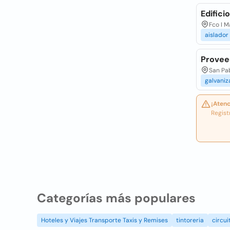
Edifici
Fco I M
aislador
Provee
San Pa
galvani
¡Atenc
Regist
Categorías más populares
Hoteles y Viajes Transporte Taxis y Remises
tintoreria
circui