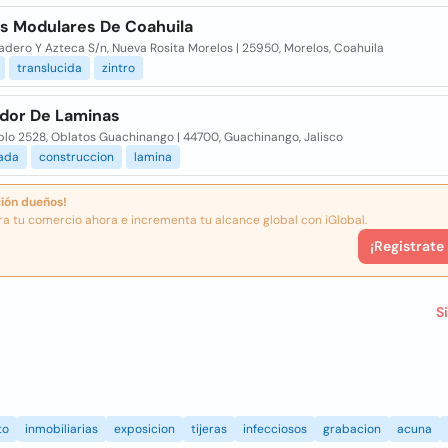
os Modulares De Coahuila
adero Y Azteca S/n, Nueva Rosita Morelos | 25950, Morelos, Coahuila
translucida
zintro
dor De Laminas
blo 2528, Oblatos Guachinango | 44700, Guachinango, Jalisco
zada
construccion
lamina
ión dueños!
ra tu comercio ahora e incrementa tu alcance global con iGlobal.
¡Registrate
S
to
inmobiliarias
exposicion
tijeras
infecciosos
grabacion
acuna