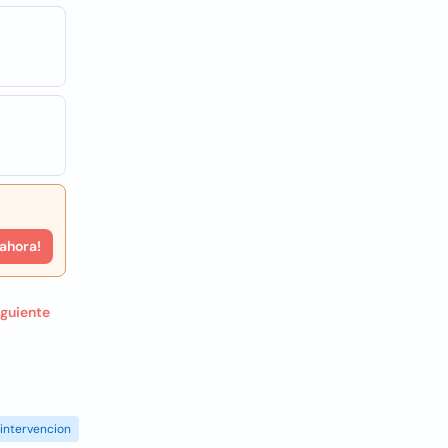
 ahora!
iguiente
intervencion