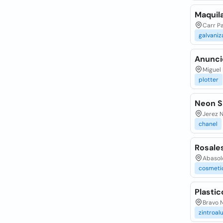
Maquil
Carr Pa
galvani
Anunci
Miguel 
plotter
Neon Si
Jerez N
chanel
Rosale
Abasolo
cosmeti
Plastic
Bravo N
zintroal