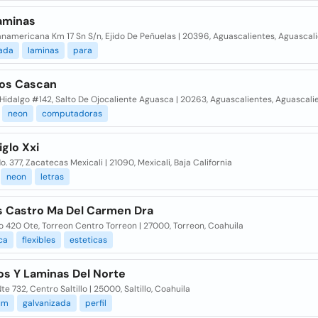
aminas
namericana Km 17 Sn S/n, Ejido De Peñuelas | 20396, Aguascalientes, Aguascal
zada
laminas
para
os Cascan
Hidalgo #142, Salto De Ojocaliente Aguasca | 20263, Aguascalientes, Aguascali
neon
computadoras
glo Xxi
o. 377, Zacatecas Mexicali | 21090, Mexicali, Baja California
neon
letras
s Castro Ma Del Carmen Dra
 420 Ote, Torreon Centro Torreon | 27000, Torreon, Coahuila
ca
flexibles
esteticas
os Y Laminas Del Norte
te 732, Centro Saltillo | 25000, Saltillo, Coahuila
um
galvanizada
perfil