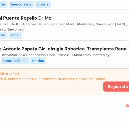
nte
hemodialisis
dialisis
l Puente Rogelio Dr Mc
a Grande 105 A, Lomas De San Francisco Mont | Monterrey, Nuevo Leon | 64710,
rey, Nuevo León
nte
renal
e Antonio Zapata Glz-cirugia Robotica, Transplante Renal
 Hospitalario La Concepción. Consultorio 63 | Monterrey, Monterrey
laparoscópica
mexico
ión dueños!
ra tu comercio ahora e incrementa tu alcance global con iGlobal.
¡Registrate
S