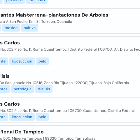
plasticos
cirujanos
lantes Maisterrena-plantaciones De Arboles
ra A San Pedro, Km. 3 | Torreon, Coahuila
mexico
cultivo
as Carlos
No. 302 Piso No. 11, Roma Cuauhtemoc | Distrito Federal | 06700, D.f., Distrito Fe
nte
liposuccion
pelo
lisis
De San Ignacio No. 10616, Zona Rio Tijuana | 22000, Tijuana, Baja California
ntes
nefrologia
dialisis
as Carlos
No. 302 Piso No. 11, Roma Cuauhtemoc | 06700, Cuauhtemoc, Distrito Federal
nte
liposuccion
pelo
 Renal De Tampico
o 500, Minerva Tampico | 89330, Tampico, Tamaulipas