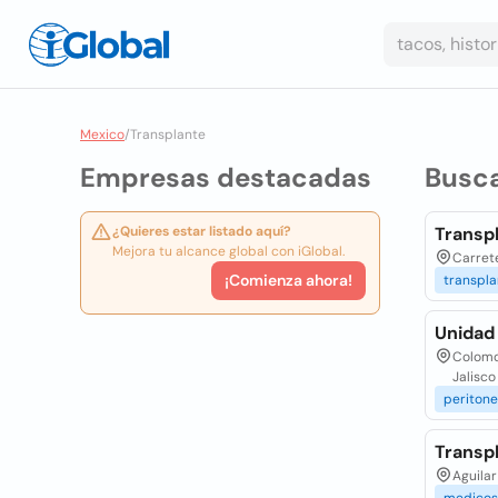
Mexico
/
Transplante
Empresas destacadas
Busc
¿Quieres estar listado aquí?
Transp
Mejora tu alcance global con iGlobal.
Carrete
¡Comienza ahora!
transpla
Unidad 
Colomos
Jalisco
peritone
Transp
Aguilar