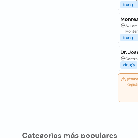
transpla
Monrea
Av Lom
Monter
transpla
Dr. Jos
Centro
cirugía
¡Atenc
Regist
Categorías más populares