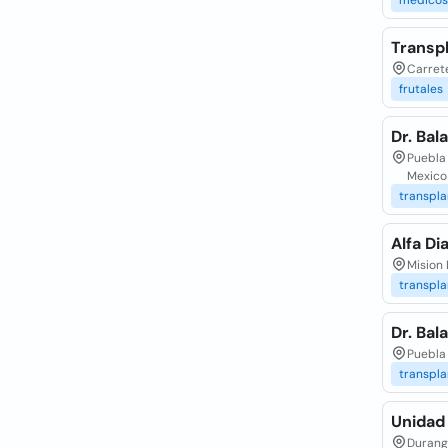
medicos
Transp
Carrete
frutales
Dr. Bal
Puebla 
Mexico
transpla
Alfa Dia
Mision 
transpla
Dr. Bal
Puebla 
transpla
Unidad
Durang