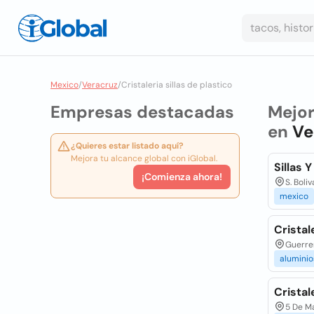
Mexico
/
Veracruz
/
Cristaleria sillas de plastico
Empresas destacadas
Mejo
en
Ve
¿Quieres estar listado aquí?
Mejora tu alcance global con iGlobal.
Sillas 
¡Comienza ahora!
S. Boli
mexico
Cristal
Guerrer
aluminio
Cristal
5 De Ma