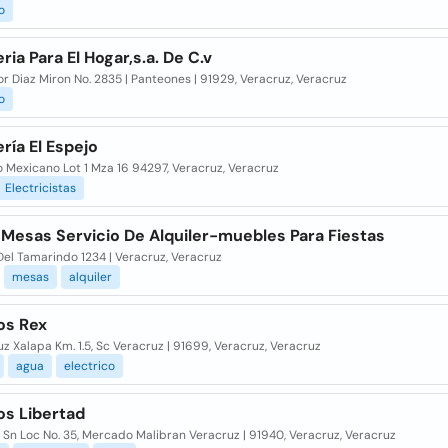
o
eria Para El Hogar,s.a. De C.v
r Diaz Miron No. 2835 | Panteones | 91929, Veracruz, Veracruz
o
ería El Espejo
o Mexicano Lot 1 Mza 16 94297, Veracruz, Veracruz
Electricistas
Y Mesas Servicio De Alquiler-muebles Para Fiestas
el Tamarindo 1234 | Veracruz, Veracruz
mesas
alquiler
os Rex
z Xalapa Km. 1.5, Sc Veracruz | 91699, Veracruz, Veracruz
agua
electrico
os Libertad
 Sn Loc No. 35, Mercado Malibran Veracruz | 91940, Veracruz, Veracruz