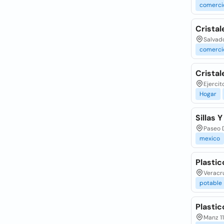
comerci
Cristal
Salvado
comerci
Cristal
Ejercit
Hogar
Sillas 
Paseo D
mexico
Plastic
Veracru
potable
Plastic
Manz 11