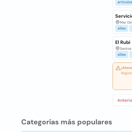
articulo
Servici
Mar Del
sillas
El Rubi
Santos 
sillas
¡Atenc
Regist
Anterio
Categorías más populares