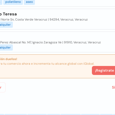
s
polietileno
aseo
o Teresa
 Norte Sn, Costa Verde Veracruz | 94294, Veracruz, Veracruz
alquiler
Perez Abascal No. 147, Ignacio Zaragoza Ve | 91910, Veracruz, Veracruz
alquiler
ión dueños!
ra tu comercio ahora e incrementa tu alcance global con iGlobal.
¡Registrate
r
S