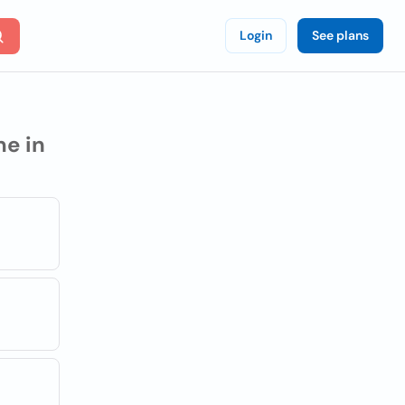
Login
See plans
e in