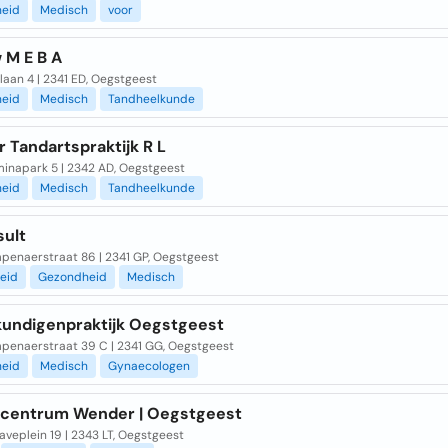
eid
Medisch
voor
 M E B A
aan 4 | 2341 ED, Oegstgeest
eid
Medisch
Tandheelkunde
 Tandartspraktijk R L
minapark 5 | 2342 AD, Oegstgeest
eid
Medisch
Tandheelkunde
sult
penaerstraat 86 | 2341 GP, Oegstgeest
eid
Gezondheid
Medisch
kundigenpraktijk Oegstgeest
penaerstraat 39 C | 2341 GG, Oegstgeest
eid
Medisch
Gynaecologen
centrum Wender | Oegstgeest
veplein 19 | 2343 LT, Oegstgeest