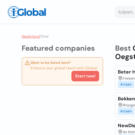
Nederland
/
Find
Featured companies
Best
Oegst
Want to be listed here?
Enhance your global reach with iGlobal.
Beter 
Start now!
Irisla
Artsen
Bekken
Rhijnge
Artsen
NewDie
de Kem