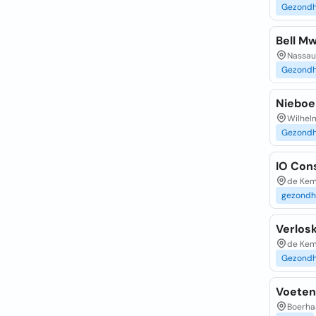
Gezondh
Bell Mw
Nassaul
Gezondh
Nieboer
Wilhel
Gezondh
IO Con
de Kem
gezondh
Verlos
de Kem
Gezondh
Voeten
Boerhaa