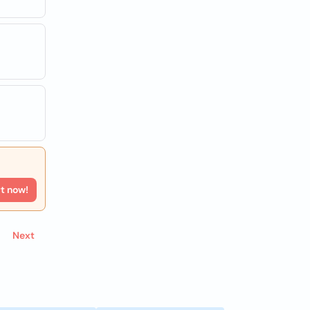
rt now!
Next