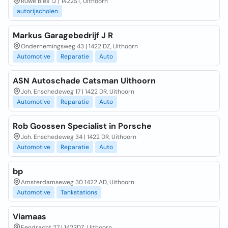
Ruwe Bies 12 | 1422ST, Uithoorn
autorijscholen
Markus Garagebedrijf J R
Ondernemingsweg 43 | 1422 DZ, Uithoorn
Automotive
Reparatie
Auto
ASN Autoschade Catsman Uithoorn
Joh. Enschedeweg 17 | 1422 DR, Uithoorn
Automotive
Reparatie
Auto
Rob Goossen Specialist in Porsche
Joh. Enschedeweg 34 | 1422 DR, Uithoorn
Automotive
Reparatie
Auto
bp
Amsterdamseweg 30 1422 AD, Uithoorn
Automotive
Tankstations
Viamaas
Eendracht 27 | 1423DZ, Uithoorn