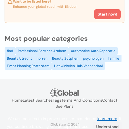
Want to be listed here?
Enhance your global reach with iGlobal.
Start now!
Most popular categories
find
Professional Services Arnhem
Automotive Auto Reparatie
Beauty Utrecht
horren
Beauty Zutphen
psychologen
familie
Event Planning Rotterdam
Het winkelen Huis Veenendaal
Home
Latest Searches
Tags
Terms And Conditions
Contact
See Plans
We use cookies to improve the user experience
learn more
. If
iGlobal.co @ 2024
you continue browsing you accept their use.
Understood