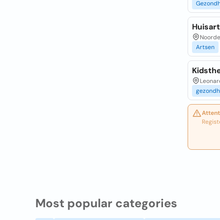
Gezondh
Huisart
Noorder
Artsen
Kidsth
Leonard
gezondh
Attent
Regist
Most popular categories