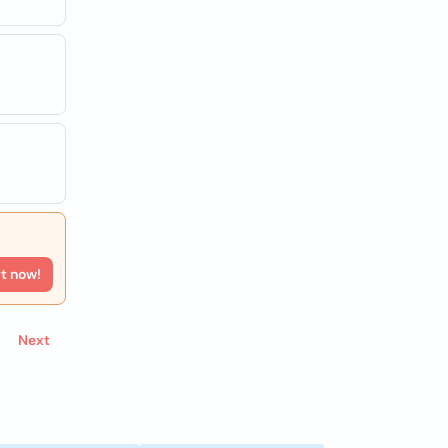
rt now!
Next