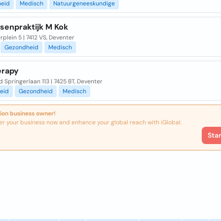
eid
Medisch
Natuurgeneeskundige
senpraktijk M Kok
plein 5 | 7412 VS, Deventer
Gezondheid
Medisch
erapy
 Springerlaan 113 | 7425 BT, Deventer
eid
Gezondheid
Medisch
ion business owner!
er your business now and enhance your global reach with iGlobal.
Sta