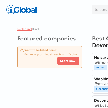
Nederland
/
Find
Featured companies
Best
Deven
Want to be listed here?
Enhance your global reach with iGlobal.
Huisar
Start now!
Binnens
Artsen
Webbin
Boxberg
Gezondh
Devent
Nico Bo