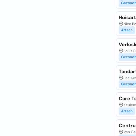
Gezondh
Huisar
Nico Bo
Artsen
Verlos
Louis P
Gezondh
Tandar
Leeuwe
Gezondh
Care T
Keulens
Artsen
Centr
Van Cal