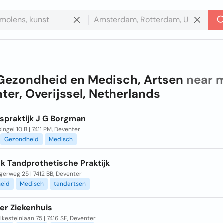
Gezondheid en Medisch, Artsen
near m
ter, Overijssel, Netherlands
tspraktijk J G Borgman
ingel 10 B | 7411 PM, Deventer
Gezondheid
Medisch
k Tandprothetische Praktijk
erweg 25 | 7412 BB, Deventer
eid
Medisch
tandartsen
er Ziekenhuis
lkesteinlaan 75 | 7416 SE, Deventer