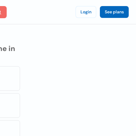
Login
See plans
e in