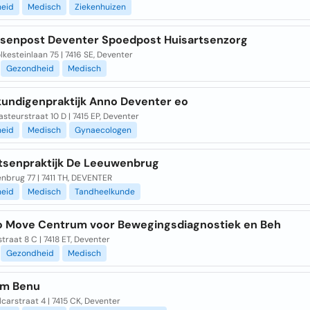
eid
Medisch
Ziekenhuizen
tsenpost Deventer Spoedpost Huisartsenzorg
lkesteinlaan 75 | 7416 SE, Deventer
Gezondheid
Medisch
kundigenpraktijk Anno Deventer eo
asteurstraat 10 D | 7415 EP, Deventer
eid
Medisch
Gynaecologen
tsenpraktijk De Leeuwenbrug
nbrug 77 | 7411 TH, DEVENTER
eid
Medisch
Tandheelkunde
o Move Centrum voor Bewegingsdiagnostiek en Beh
traat 8 C | 7418 ET, Deventer
Gezondheid
Medisch
um Benu
carstraat 4 | 7415 CK, Deventer