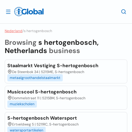
Nederland
/
s hertogenbosch
Browsing
s hertogenbosch,
Netherlands
business
Staalmarkt Vestiging S-hertogenbosch
De Steenbok 34 | 5215ME, S-hertogenbosch
metaalgroothandelstaalmarkt
Musicscool S-hertogenbosch
Dommelstraat 11 | 5215BM, S-hertogenbosch
muziekscholen
S-hertogenbosch Watersport
Ertveldweg 5 | 5211RC, S-hertogenbosch
watersportartikelen