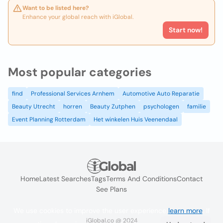
Want to be listed here?
Enhance your global reach with iGlobal.
Start now!
Most popular categories
find
Professional Services Arnhem
Automotive Auto Reparatie
Beauty Utrecht
horren
Beauty Zutphen
psychologen
familie
Event Planning Rotterdam
Het winkelen Huis Veenendaal
Home
Latest Searches
Tags
Terms And Conditions
Contact
See Plans
We use cookies to improve the user experience
learn more
. If
iGlobal.co @ 2024