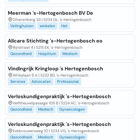
Meerman 's-Hertogenbosch BV De
Zilverenberg 33 | 5234 GL, 's-Hertogenbosch
Veilinghuizen
winkelen
Het
Allcare Stichting 's-Hertogenbosch eo
Rijnstraat 4 | 5215 EK, 's-Hertogenbosch
Gezondheid
Hospitium
Medisch
Vindingrijk Kringloop 's Hertogenbosch
Afrikalaan 9 A | 5232 BD, 's-Hertogenbosch
Services
Advocaten
Professional
Verloskundigenpraktijk 's-Hertogenbosch
Helftheuvelpassage 109 B | 5224 AC, 's-Hertogenbosch
Gezondheid
Medisch
Gynaecologen
Verloskundigenpraktijk 's-Hertogenbosch
Eekbrouwersweg 10 | 5233 VG, 's-Hertogenbosch
Gezondheid
Medisch
Gynaecologen