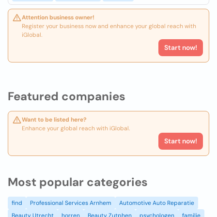
Attention business owner!
Register your business now and enhance your global reach with
iGlobal.
Start now!
Featured companies
Want to be listed here?
Enhance your global reach with iGlobal.
Start now!
Most popular categories
find
Professional Services Arnhem
Automotive Auto Reparatie
Beauty Utrecht
horren
Beauty Zutphen
psychologen
familie