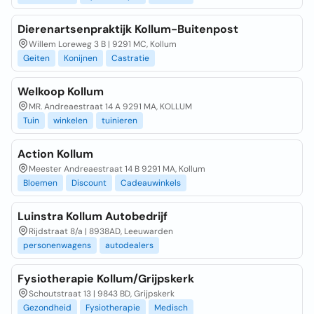
Dierenartsenpraktijk Kollum-Buitenpost
Willem Loreweg 3 B | 9291 MC, Kollum
Geiten
Konijnen
Castratie
Welkoop Kollum
MR. Andreaestraat 14 A 9291 MA, KOLLUM
Tuin
winkelen
tuinieren
Action Kollum
Meester Andreaestraat 14 B 9291 MA, Kollum
Bloemen
Discount
Cadeauwinkels
Luinstra Kollum Autobedrijf
Rijdstraat 8/a | 8938AD, Leeuwarden
personenwagens
autodealers
Fysiotherapie Kollum/Grijpskerk
Schoutstraat 13 | 9843 BD, Grijpskerk
Gezondheid
Fysiotherapie
Medisch