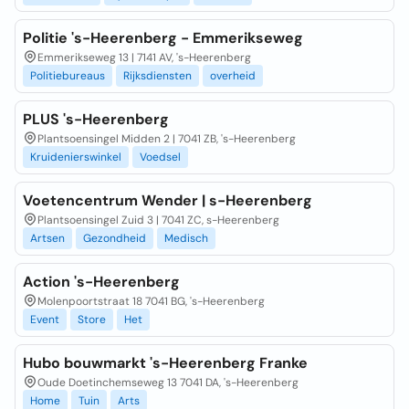
Politie 's-Heerenberg - Emmerikseweg
Emmerikseweg 13 | 7141 AV, 's-Heerenberg
Politiebureaus
Rijksdiensten
overheid
PLUS 's-Heerenberg
Plantsoensingel Midden 2 | 7041 ZB, 's-Heerenberg
Kruidenierswinkel
Voedsel
Voetencentrum Wender | s-Heerenberg
Plantsoensingel Zuid 3 | 7041 ZC, s-Heerenberg
Artsen
Gezondheid
Medisch
Action 's-Heerenberg
Molenpoortstraat 18 7041 BG, 's-Heerenberg
Event
Store
Het
Hubo bouwmarkt 's-Heerenberg Franke
Oude Doetinchemseweg 13 7041 DA, 's-Heerenberg
Home
Tuin
Arts