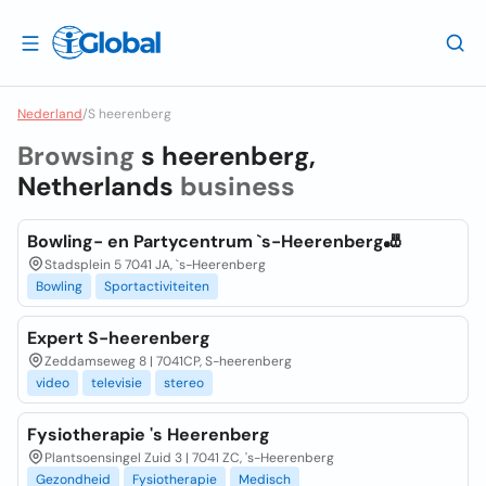
Nederland
/
S heerenberg
Browsing
s heerenberg,
Netherlands
business
Bowling- en Partycentrum `s-Heerenberg🎳
Stadsplein 5 7041 JA, `s-Heerenberg
Bowling
Sportactiviteiten
Expert S-heerenberg
Zeddamseweg 8 | 7041CP, S-heerenberg
video
televisie
stereo
Fysiotherapie 's Heerenberg
Plantsoensingel Zuid 3 | 7041 ZC, 's-Heerenberg
Gezondheid
Fysiotherapie
Medisch