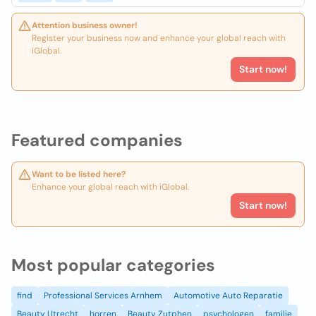
Attention business owner!
Register your business now and enhance your global reach with
iGlobal.
Start now!
Featured companies
Want to be listed here?
Enhance your global reach with iGlobal.
Start now!
Most popular categories
find
Professional Services Arnhem
Automotive Auto Reparatie
Beauty Utrecht
horren
Beauty Zutphen
psychologen
familie