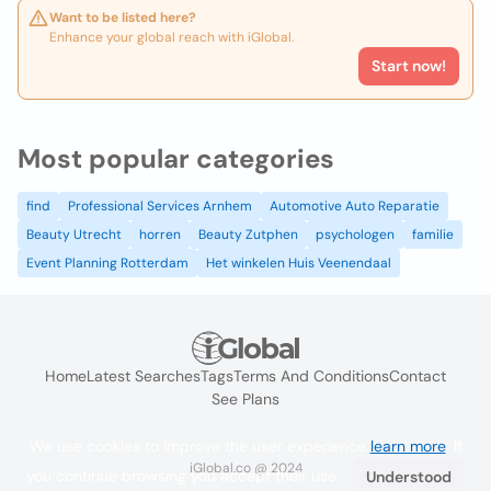
Want to be listed here?
Enhance your global reach with iGlobal.
Start now!
Most popular categories
find
Professional Services Arnhem
Automotive Auto Reparatie
Beauty Utrecht
horren
Beauty Zutphen
psychologen
familie
Event Planning Rotterdam
Het winkelen Huis Veenendaal
Home
Latest Searches
Tags
Terms And Conditions
Contact
See Plans
We use cookies to improve the user experience
learn more
. If
iGlobal.co @ 2024
you continue browsing you accept their use.
Understood