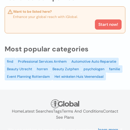
Want to be listed here?
Enhance your global reach with iGlobal.
Start now!
Most popular categories
find
Professional Services Arnhem
Automotive Auto Reparatie
Beauty Utrecht
horren
Beauty Zutphen
psychologen
familie
Event Planning Rotterdam
Het winkelen Huis Veenendaal
Home
Latest Searches
Tags
Terms And Conditions
Contact
See Plans
We use cookies to improve the user experience
learn more
. If