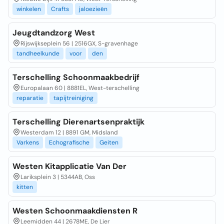
winkelen
Crafts
jaloezieën
Jeugdtandzorg West
Rijswijkseplein 56 | 2516GX, S-gravenhage
tandheelkunde
voor
den
Terschelling Schoonmaakbedrijf
Europalaan 60 | 8881EL, West-terschelling
reparatie
tapijtreiniging
Terschelling Dierenartsenpraktijk
Westerdam 12 | 8891 GM, Midsland
Varkens
Echografische
Geiten
Westen Kitapplicatie Van Der
Lariksplein 3 | 5344AB, Oss
kitten
Westen Schoonmaakdiensten R
Leemidden 44 | 2678ME, De Lier