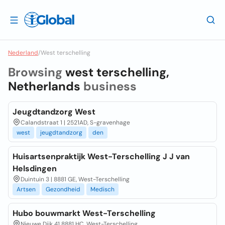
Nederland
/
West terschelling
Browsing
west terschelling,
Netherlands
business
Jeugdtandzorg West
Calandstraat 1 | 2521AD, S-gravenhage
west
jeugdtandzorg
den
Huisartsenpraktijk West-Terschelling J J van
Helsdingen
Duintuin 3 | 8881 GE, West-Terschelling
Artsen
Gezondheid
Medisch
Hubo bouwmarkt West-Terschelling
Nieuwe Dijk 41 8881 HC, West-Terschelling