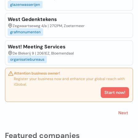
glazenwasserijen
West Gedenktekens
Zegwaartseweg 4/a | 2712PM, Zoetermeer
grafmonumenten
West! Meeting Services
De Blekerij 9 | 2061EZ, Bloemendaal
organisatiebureaus
Attention business owner!
Register your business now and enhance your global reach with
iGlobal.
Start now!
Next
Featured companies