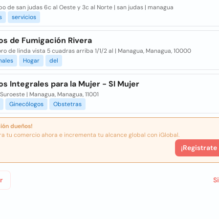
bo de san judas 6c al Oeste y 3c al Norte | san judas | managua
s
servicios
ios de Fumigación Rivera
o de linda vista 5 cuadras arriba 1/1/2 al | Managua, Managua, 10000
nales
Hogar
del
os Integrales para la Mujer - SI Mujer
 Suroeste | Managua, Managua, 11001
Ginecólogos
Obstetras
ión dueños!
ra tu comercio ahora e incrementa tu alcance global con iGlobal.
¡Registrate
r
S