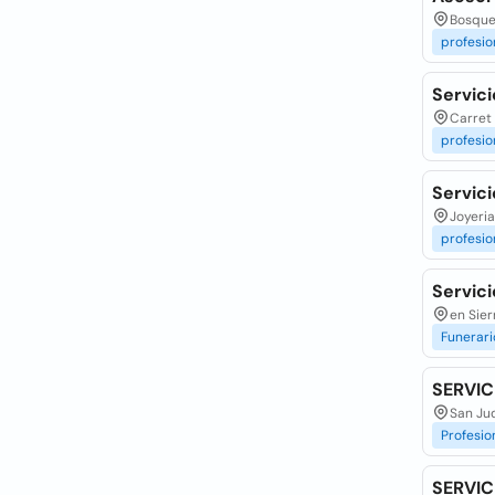
Bosque
profesio
Servic
Carret
profesio
Servic
Joyeri
profesio
Servici
en Sie
Funerari
SERVIC
San Ju
Profesio
SERVIC