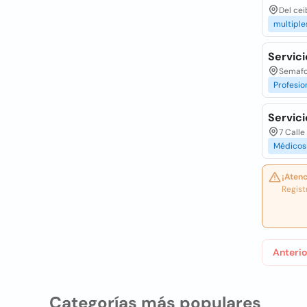
Del cei
multiple
Servic
Semafor
Profesio
Servici
7 Calle
Médicos
¡Atenc
Regist
Anterio
Categorías más populares