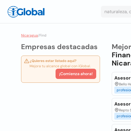
Nicaragua
/
Find
Empresas destacadas
Mejo
Finan
¿Quieres estar listado aquí?
Nica
Mejora tu alcance global con iGlobal.
¡Comienza ahora!
Asesor
Bello H
profesio
Asesor
Repto 
profesio
Asesor