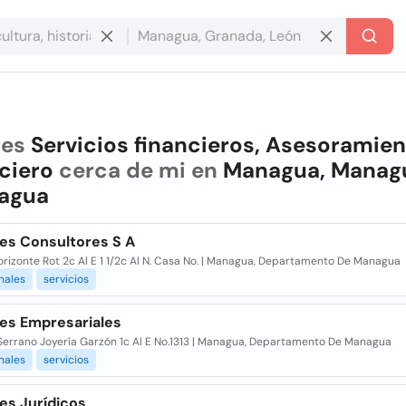
res
Servicios financieros, Asesoramie
ciero
cerca de mi en
Managua, Manag
ragua
es Consultores S A
orizonte Rot 2c Al E 1 1/2c Al N. Casa No. | Managua, Departamento De Managua
nales
servicios
es Empresariales
Serrano Joyería Garzón 1c Al E No.1313 | Managua, Departamento De Managua
nales
servicios
es Jurídicos