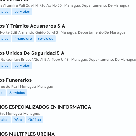
s Altamira Palí 2c Al N 1/2c Ab No.35 | Managua, Departamento De Managua
nales
servicios
ios Y Trámite Aduaneros S A
 Norte Edif Armando Guido 5c Al S | Managua, Departamento De Managua
nales
financiero
servicios
ios Unidos De Seguridad S A
a Garzon Las Brisas 1/2c Al E Al Tope U-18 | Managua, Departamento De Managu
nales
servicios
os Funerarios
rras de Paz | Managua, Managua
os
Servicios
IOS ESPECIALIZADOS EN INFORMATICA
das Managua, Managua,
nales
Web
Gráfico
IOS MULTI´PLES URBINA