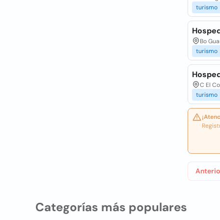
turismo
Hosped
Bo Gua
turismo
Hosped
C El C
turismo
¡Atenc
Regist
Anterio
Categorías más populares