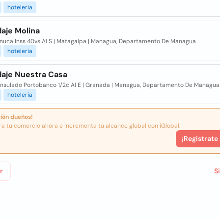
hoteleria
aje Molina
nuca Inss 40vs Al S | Matagalpa | Managua, Departamento De Managua
hoteleria
aje Nuestra Casa
onsulado Portobanco 1/2c Al E | Granada | Managua, Departamento De Managua
hoteleria
ión dueños!
ra tu comercio ahora e incrementa tu alcance global con iGlobal.
¡Registrate
r
S