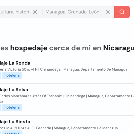
res
hospedaje
cerca de mi en
Nicarag
aje La Ronda
ería Victoria 50vs Al N | Chinandega | Managua, Departamento De Managua
hoteleria
aje La Selva
Carlos Manzanares Atrás Of Trabanic | Chinandega | Managua, Departamento D
ua
hoteleria
aje La Siesta
os 1c Al N 10vrs Al E | Granada | Managua, Departamento De Managua