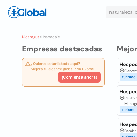
Nicaragua
/
Hospedaje
Empresas destacadas
Mejo
¿Quieres estar listado aquí?
Hosped
Mejora tu alcance global con iGlobal.
Cervec
¡Comienza ahora!
turismo
Hosped
Repto 
Manag
turismo
Hosped
Bomber