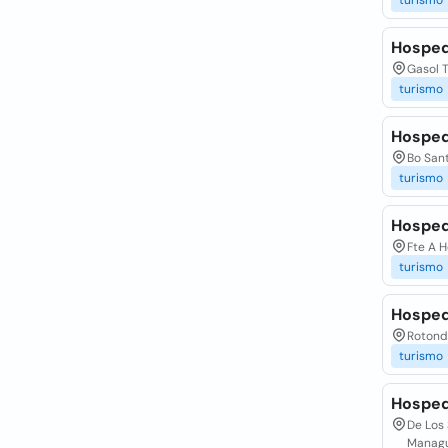
turismo
Hosped
Gasol 
turismo
Hosped
Bo San
turismo
Hosped
Fte A 
turismo
Hosped
Rotond
turismo
Hosped
De Los
Manag