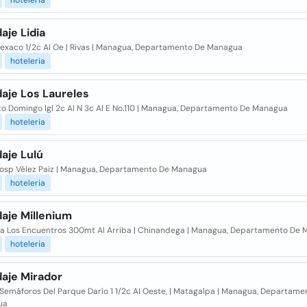
hoteleria
aje Lidia
Texaco 1/2c Al Oe | Rivas | Managua, Departamento De Managua
hoteleria
aje Los Laureles
to Domingo Igl 2c Al N 3c Al E No.110 | Managua, Departamento De Managua
hoteleria
aje Lulú
Hosp Vélez Paiz | Managua, Departamento De Managua
hoteleria
aje Millenium
a Los Encuentros 300mt Al Arriba | Chinandega | Managua, Departamento De
hoteleria
aje Mirador
 Semáforos Del Parque Darío 1 1/2c Al Oeste, | Matagalpa | Managua, Departame
ua