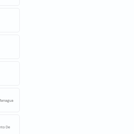
 Managua
nto De