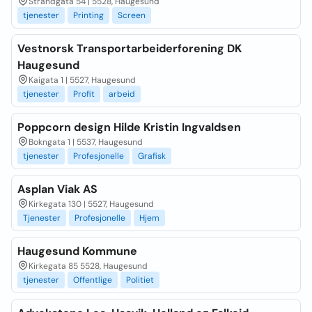
Strandgata 54 | 5528, Haugesund
tjenester
Printing
Screen
Vestnorsk Transportarbeiderforening DK
Haugesund
Kaigata 1 | 5527, Haugesund
tjenester
Profit
arbeid
Poppcorn design Hilde Kristin Ingvaldsen
Bokngata 1 | 5537, Haugesund
tjenester
Profesjonelle
Grafisk
Asplan Viak AS
Kirkegata 130 | 5527, Haugesund
Tjenester
Profesjonelle
Hjem
Haugesund Kommune
Kirkegata 85 5528, Haugesund
tjenester
Offentlige
Politiet