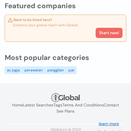
Featured companies
Want to be listed here?
Enhance your global reach with iGlobal.
Start now!
Most popular categories
ac jogja
perawatan
panggilan
jual
Home
Latest Searches
Tags
Terms And Conditions
Contact
See Plans
We use cookies to improve the user experience
learn more
. If
iGlobal.co @ 2024