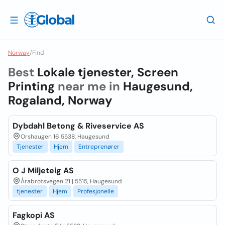
Norway
/
Find
Best
Lokale tjenester, Screen
Printing
near me in
Haugesund,
Rogaland, Norway
Dybdahl Betong & Riveservice AS
Orshaugen 16 5538, Haugesund
Tjenester
Hjem
Entreprenører
O J Miljeteig AS
Årabrotsvegen 21 | 5515, Haugesund
tjenester
Hjem
Profesjonelle
Fagkopi AS