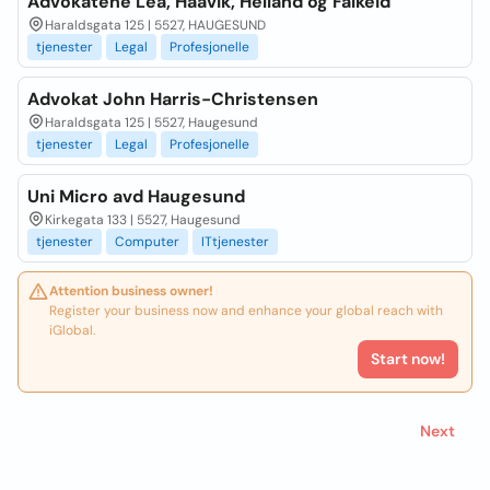
Advokatene Lea, Haavik, Helland og Falkeid
Haraldsgata 125 | 5527, HAUGESUND
tjenester
Legal
Profesjonelle
Advokat John Harris-Christensen
Haraldsgata 125 | 5527, Haugesund
tjenester
Legal
Profesjonelle
Uni Micro avd Haugesund
Kirkegata 133 | 5527, Haugesund
tjenester
Computer
ITtjenester
Attention business owner!
Register your business now and enhance your global reach with
iGlobal.
Start now!
Next