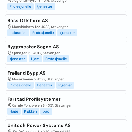
Auglendsmyrå 13 4016, Stavanger
Profesjonelle
tjenester
Ross Offshore AS
Moseidsletta 122 4033, Stavanger
Industriell
Profesjonelle
tjenester
Byggmester Sagen AS
Sjøhagen 6 | 4016, Stavanger
tjenester
Hjem
Profesjonelle
Frøiland Bygg AS
Moseidveien 5 4033, Stavanger
Profesjonelle
tjenester
Ingeniør
Farstad Profilsystemer
Gamle Forusveien 8 4031, Stavanger
Hage
Kjøkken
bad
Unitech Power Systems AS
Jåttåvågveien 18 4020, STAVANGER