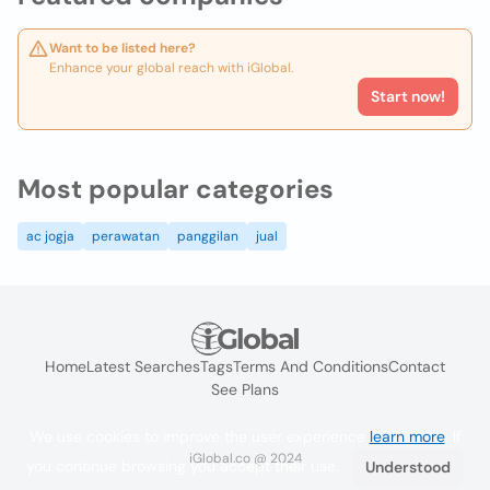
Want to be listed here?
Enhance your global reach with iGlobal.
Start now!
Most popular categories
ac jogja
perawatan
panggilan
jual
Home
Latest Searches
Tags
Terms And Conditions
Contact
See Plans
We use cookies to improve the user experience
learn more
. If
iGlobal.co @ 2024
you continue browsing you accept their use.
Understood