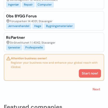
Ingeniør
Repair
Computer
Obs BYGG Forus
Forusparken 14 4031, Stavanger
Jernvarehandel
Hage
Bygningsmaterialer
RcPartner
Stråtveittunet 1 | 4042, Stavanger
tjenester
Profesjonelle
Attention business owner!
Register your business now and enhance your global reach with
iGlobal.
Start now!
Next
Featured companies