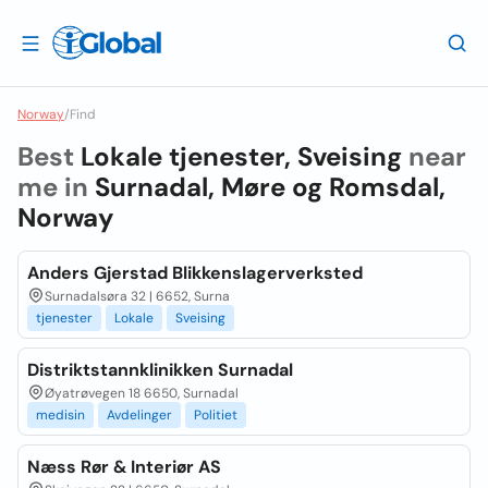
Norway
/
Find
Best
Lokale tjenester, Sveising
near
me in
Surnadal, Møre og Romsdal,
Norway
Anders Gjerstad Blikkenslagerverksted
Surnadalsøra 32 | 6652, Surna
tjenester
Lokale
Sveising
Distriktstannklinikken Surnadal
Øyatrøvegen 18 6650, Surnadal
medisin
Avdelinger
Politiet
Næss Rør & Interiør AS