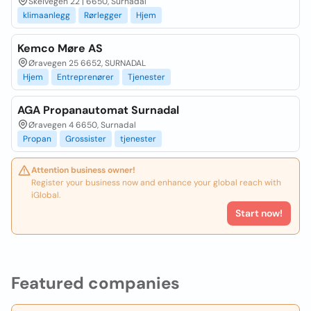
Skeivegen 22 | 6650, Surnadal
klimaanlegg
Rørlegger
Hjem
Kemco Møre AS
Øravegen 25 6652, SURNADAL
Hjem
Entreprenører
Tjenester
AGA Propanautomat Surnadal
Øravegen 4 6650, Surnadal
Propan
Grossister
tjenester
Attention business owner!
Register your business now and enhance your global reach with
iGlobal.
Start now!
Featured companies