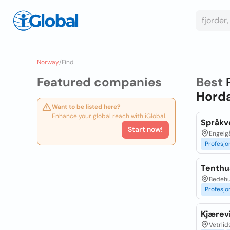
Norway
/
Find
Featured companies
Best
Horda
Want to be listed here?
Enhance your global reach with iGlobal.
Språkv
Start now!
Engelg
Profesjo
Tenthu
Bedehu
Profesjo
Kjærev
Vetrlid