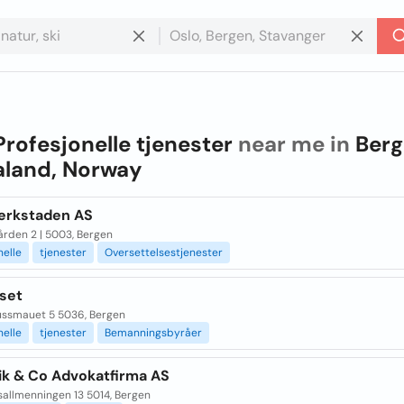
Profesjonelle tjenester
near me in
Berg
land, Norway
erkstaden AS
ården 2 | 5003, Bergen
nelle
tjenester
Oversettelsestjenester
set
ssmauet 5 5036, Bergen
nelle
tjenester
Bemanningsbyråer
ik & Co Advokatfirma AS
sallmenningen 13 5014, Bergen