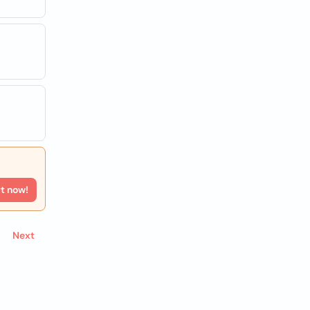
rt now!
Next