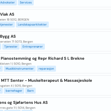
Advokater
Services
 Viak AS
eien 1B 5012, BERGEN
tjenester
Landskapsarkitekter
 Bygg AS
erveien 71 5073, Bergen
Tjenester
Entreprenører
 Pianostemming og Repr Richard S L Brekne
leiven 1 | 5010, Bergen
r
Musikkinstrumenter
reparasjon
 MTT Senter - Muskelterapeut & Massasjeskole
sgaten 4 | 5015, Bergen
r
barnehager
Barn
ens og Sjøfartens Hus AS
rres gate 11 | 5014, Bergen