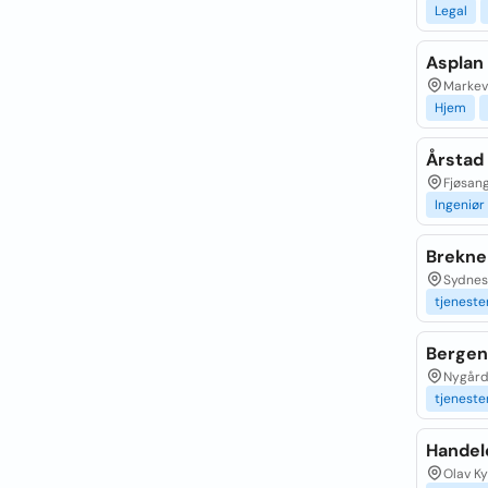
Legal
Asplan
Markev
Hjem
Årstad
Fjøsang
Ingeniør
Brekne
Sydnesk
tjeneste
Bergen
Nygård
tjeneste
Handel
Olav Ky