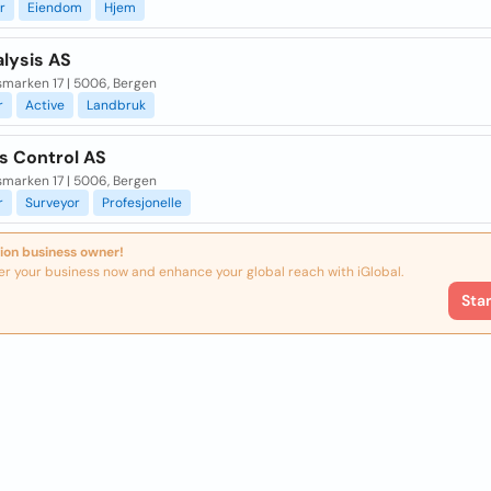
r
Eiendom
Hjem
lysis AS
smarken 17 | 5006, Bergen
r
Active
Landbruk
s Control AS
smarken 17 | 5006, Bergen
r
Surveyor
Profesjonelle
ion business owner!
er your business now and enhance your global reach with iGlobal.
Sta