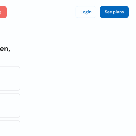
Login
See plans
en,