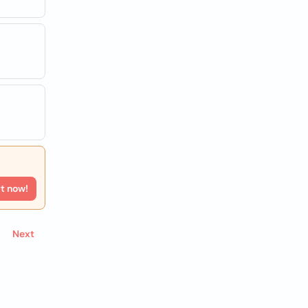
rt now!
Next