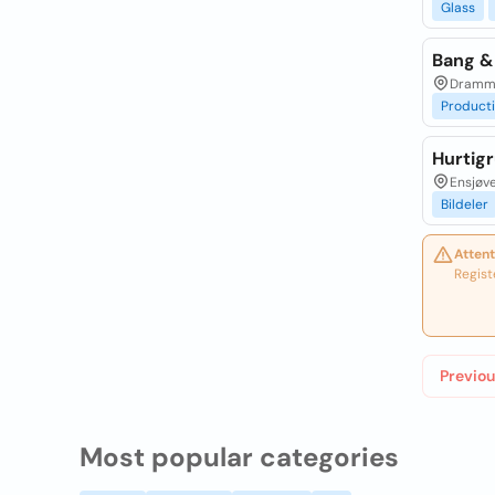
Glass
Bang &
Dramme
Product
Hurtigr
Ensjøve
Bildeler
Attent
Regist
Previou
Most popular categories