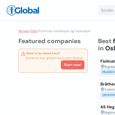
Norway
/
Oslo
/
Frontrute installasjon og reparasjon
Featured companies
Best
in
Os
Want to be listed here?
Enhance your global reach with iGlobal.
Fiolina
Start now!
Bygdøy 
Musikki
Bråthen
Collett
tjeneste
AS Heg
Bogstad