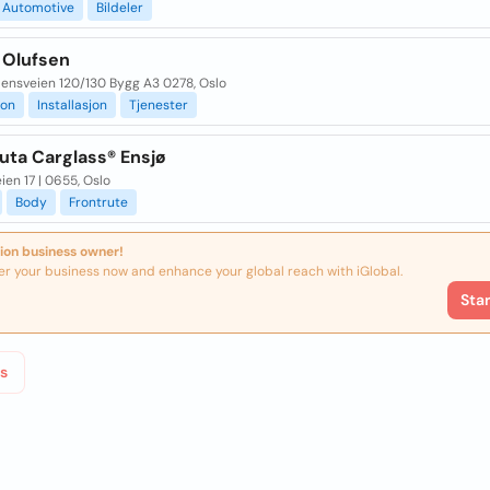
Automotive
Bildeler
 Olufsen
nsveien 120/130 Bygg A3 0278, Oslo
ion
Installasjon
Tjenester
uta Carglass® Ensjø
ien 17 | 0655, Oslo
Body
Frontrute
ion business owner!
er your business now and enhance your global reach with iGlobal.
Sta
s