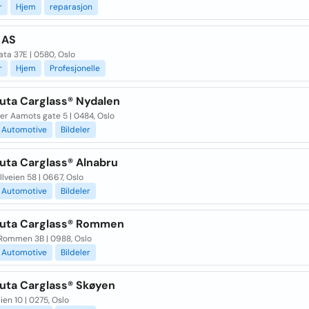
r
Hjem
reparasjon
 AS
ta 37E | 0580, Oslo
r
Hjem
Profesjonelle
ruta Carglass® Nydalen
fer Aamots gate 5 | 0484, Oslo
Automotive
Bildeler
uta Carglass® Alnabru
lveien 58 | 0667, Oslo
Automotive
Bildeler
ruta Carglass® Rommen
Rommen 3B | 0988, Oslo
Automotive
Bildeler
ruta Carglass® Skøyen
ien 10 | 0275, Oslo