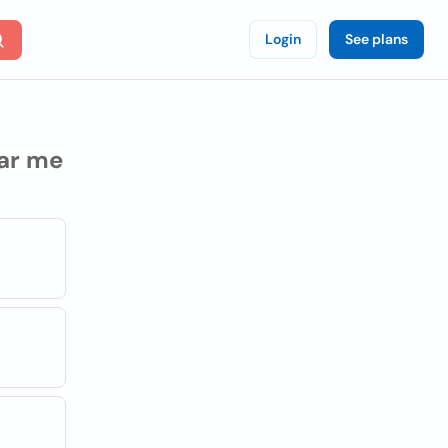
Login
See plans
ar me