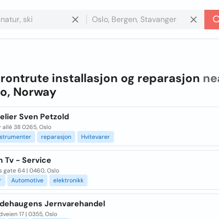
frontrute installasjon og reparasjon
ne
lo, Norway
telier Sven Petzold
allé 38 0265, Oslo
nstrumenter
reparasjon
Hvitevarer
 Tv - Service
s gate 64 | 0460, Oslo
r
Automotive
elektronikk
dehaugens Jernvarehandel
veien 17 | 0355, Oslo