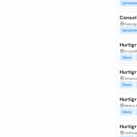
tjeneste
Consol
Kabelga
tjeneste
Hurtig
Kristof
Glass
Hurtigr
Smalvol
Glass
Hurtig
Nedre 
Glass
Hurtig
Hoffsve