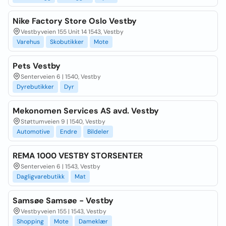
Nike Factory Store Oslo Vestby
Vestbyveien 155 Unit 14 1543, Vestby
Varehus
Skobutikker
Mote
Pets Vestby
Senterveien 6 | 1540, Vestby
Dyrebutikker
Dyr
Mekonomen Services AS avd. Vestby
Støttumveien 9 | 1540, Vestby
Automotive
Endre
Bildeler
REMA 1000 VESTBY STORSENTER
Senterveien 6 | 1543, Vestby
Dagligvarebutikk
Mat
Samsøe Samsøe - Vestby
Vestbyveien 155 | 1543, Vestby
Shopping
Mote
Dameklær