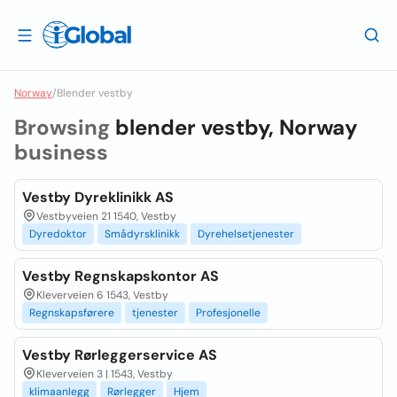
Norway
/
Blender vestby
Browsing
blender vestby, Norway
business
Vestby Dyreklinikk AS
Vestbyveien 21 1540, Vestby
Dyredoktor
Smådyrsklinikk
Dyrehelsetjenester
Vestby Regnskapskontor AS
Kleverveien 6 1543, Vestby
Regnskapsførere
tjenester
Profesjonelle
Vestby Rørleggerservice AS
Kleverveien 3 | 1543, Vestby
klimaanlegg
Rørlegger
Hjem