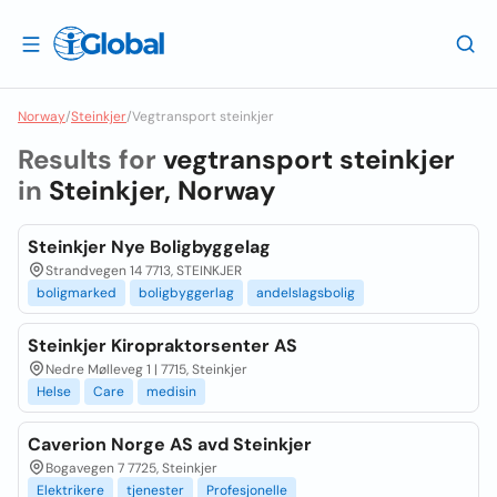
Norway
/
Steinkjer
/
Vegtransport steinkjer
Results for
vegtransport steinkjer
in
Steinkjer, Norway
Steinkjer Nye Boligbyggelag
Strandvegen 14 7713, STEINKJER
boligmarked
boligbyggerlag
andelslagsbolig
Steinkjer Kiropraktorsenter AS
Nedre Mølleveg 1 | 7715, Steinkjer
Helse
Care
medisin
Caverion Norge AS avd Steinkjer
Bogavegen 7 7725, Steinkjer
Elektrikere
tjenester
Profesjonelle