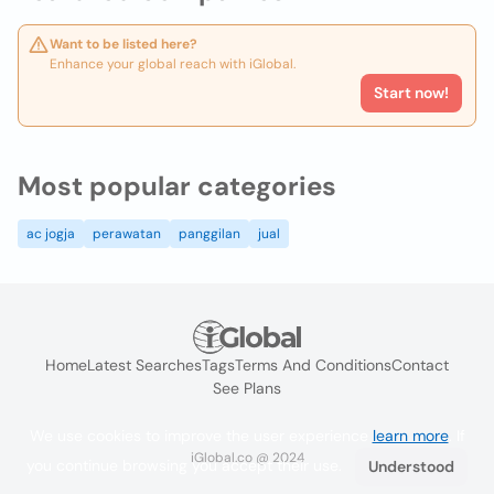
Want to be listed here?
Enhance your global reach with iGlobal.
Start now!
Most popular categories
ac jogja
perawatan
panggilan
jual
Home
Latest Searches
Tags
Terms And Conditions
Contact
See Plans
We use cookies to improve the user experience
learn more
. If
iGlobal.co @ 2024
you continue browsing you accept their use.
Understood