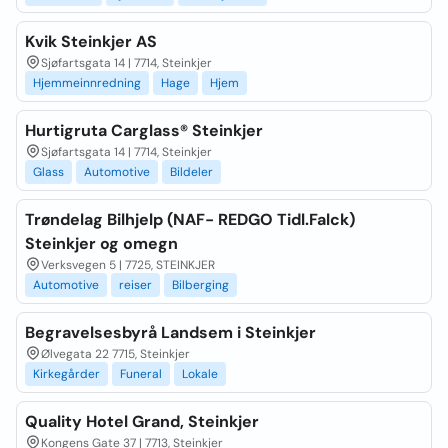
Kvik Steinkjer AS
Sjøfartsgata 14 | 7714, Steinkjer
Hjemmeinnredning
Hage
Hjem
Hurtigruta Carglass® Steinkjer
Sjøfartsgata 14 | 7714, Steinkjer
Glass
Automotive
Bildeler
Trøndelag Bilhjelp (NAF- REDGO Tidl.Falck)
Steinkjer og omegn
Verksvegen 5 | 7725, STEINKJER
Automotive
reiser
Bilberging
Begravelsesbyrå Landsem i Steinkjer
Ølvegata 22 7715, Steinkjer
Kirkegårder
Funeral
Lokale
Quality Hotel Grand, Steinkjer
Kongens Gate 37 | 7713, Steinkjer