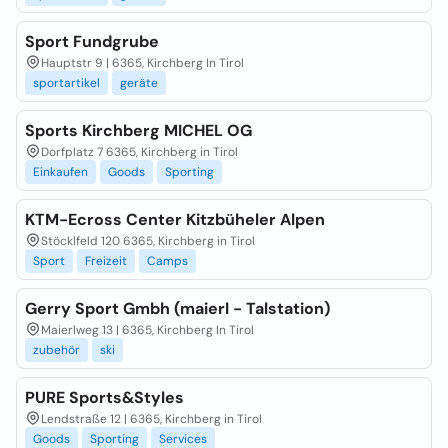
Sport Fundgrube
Hauptstr 9 | 6365, Kirchberg In Tirol
sportartikel
geräte
Sports Kirchberg MICHEL OG
Dorfplatz 7 6365, Kirchberg in Tirol
Einkaufen
Goods
Sporting
KTM-Ecross Center Kitzbüheler Alpen
Stöcklfeld 120 6365, Kirchberg in Tirol
Sport
Freizeit
Camps
Gerry Sport Gmbh (maierl - Talstation)
Maierlweg 13 | 6365, Kirchberg In Tirol
zubehör
ski
PURE Sports&Styles
Lendstraße 12 | 6365, Kirchberg in Tirol
Goods
Sporting
Services