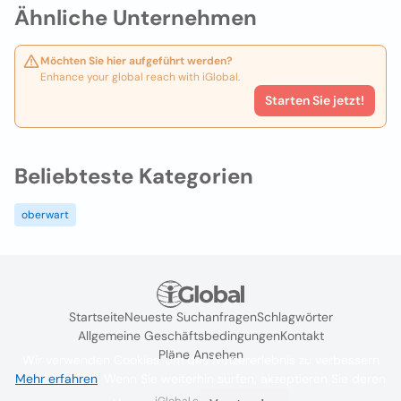
Ähnliche Unternehmen
Möchten Sie hier aufgeführt werden?
Enhance your global reach with iGlobal.
Starten Sie jetzt!
Beliebteste Kategorien
oberwart
Startseite
Neueste Suchanfragen
Schlagwörter
Allgemeine Geschäftsbedingungen
Kontakt
Pläne Ansehen
Wir verwenden Cookies, um das Nutzererlebnis zu verbessern
Mehr erfahren
. Wenn Sie weiterhin surfen, akzeptieren Sie deren