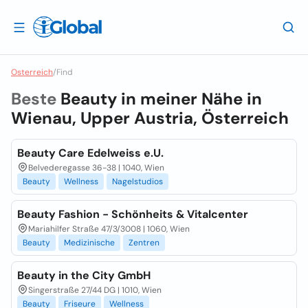
Osterreich
/
Find
Beste
Beauty in meiner Nähe in
Wienau, Upper Austria, Österreich
Beauty Care Edelweiss e.U.
Belvederegasse 36-38 | 1040, Wien
Beauty
Wellness
Nagelstudios
Beauty Fashion - Schönheits & Vitalcenter
Mariahilfer Straße 47/3/3008 | 1060, Wien
Beauty
Medizinische
Zentren
Beauty in the City GmbH
Singerstraße 27/44 DG | 1010, Wien
Beauty
Friseure
Wellness