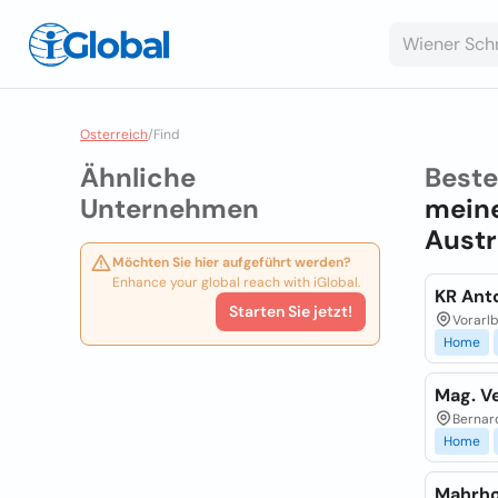
Osterreich
/
Find
Ähnliche
Best
Unternehmen
meine
Austr
Möchten Sie hier aufgeführt werden?
Enhance your global reach with iGlobal.
KR Ant
Starten Sie jetzt!
Vorarlb
Home
Mag. V
Bernar
Home
Mahrho