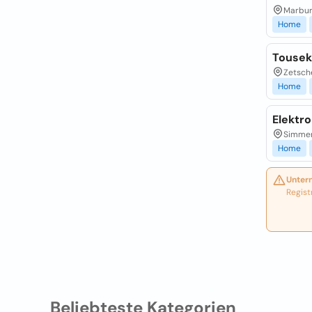
Marbur
Home
Touse
Zetsch
Home
Elektr
Simmer
Home
Unter
Regist
Beliebteste Kategorien