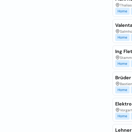
Thalias
Home
Valent
Salmho
Home
Ing Fl
Stamme
Home
Brüder 
Bastien
Home
Elektr
Vorgart
Home
Lehner