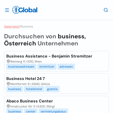
Osterreich
/
Business
Durchsuchen von
business,
Österreich
Unternehmen
Business Assistance - Benjamin Stremitzer
Riemerg 11 | 1010, Wien
businessadressen
stremitzer
adressen
Business Hotel 24 7
Montfortstr 6 | 6840, Götzis
business
hotelshotel
goetzis
Abaco Business Center
Innsbrucker Str 5 | 6300, Wörgl
business
center
vermietungabaco