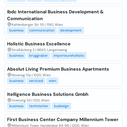
Ibdc International Business Development &
Communication
Kahlenberger Str 55 | 1190, Wien
business
communication
development
Holistic Business Excellence
Straßäckerg 5 | 8665, Langenwang
business
bruggraber
importeurehollistic
Absolut Living Premium Business Apartments
Novarag 12a | 1020, Wien
business
serviced
wien
Itelligence Business Solutions Gmbh
Vivenotg 53 | 1120, Wien
business
technischer
bydesign
First Business Center Company Millennium Tower
Millennium Tower Handelskai 94-96 | 1200, Wien