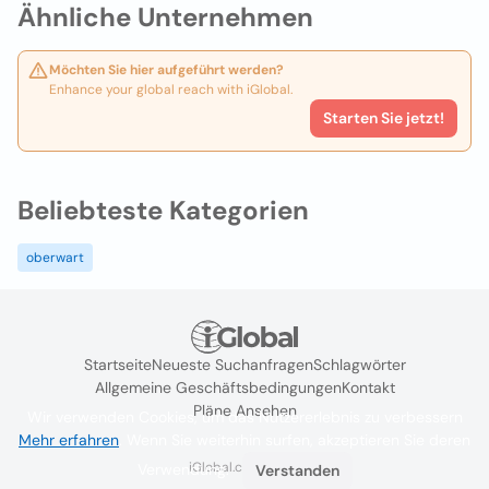
Ähnliche Unternehmen
Möchten Sie hier aufgeführt werden?
Enhance your global reach with iGlobal.
Starten Sie jetzt!
Beliebteste Kategorien
oberwart
Startseite
Neueste Suchanfragen
Schlagwörter
Allgemeine Geschäftsbedingungen
Kontakt
Pläne Ansehen
Wir verwenden Cookies, um das Nutzererlebnis zu verbessern
Mehr erfahren
. Wenn Sie weiterhin surfen, akzeptieren Sie deren
iGlobal.co @ 2024
Verwendung.
Verstanden