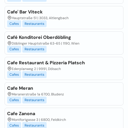
Cafe' Bar Viteck
Hauptstraße 51 | 3033, Altlengbach
Cafes
Restaurants
Café Konditorei Oberdöbling
Döblinger Hauptstraße 63-65 | 1190, Wien
Cafes
Restaurants
Cafe Restaurant & Pizzeria Platsch
Ederplanweg 2 | 9991, Dölsach
Cafes
Restaurants
Cafe Meran
Meranerstraße 1a 6700, Bludenz
Cafes
Restaurants
Cafe Zanona
Montfortgasse 3 | 6800, Feldkirch
Cafes
Restaurants