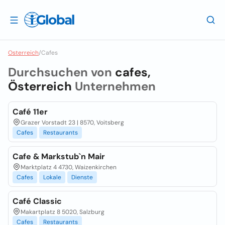
Osterreich
/
Cafes
Durchsuchen von
cafes,
Österreich
Unternehmen
Café 11er
Grazer Vorstadt 23 | 8570, Voitsberg
Cafes
Restaurants
Cafe & Markstub`n Mair
Marktplatz 4 4730, Waizenkirchen
Cafes
Lokale
Dienste
Café Classic
Makartplatz 8 5020, Salzburg
Cafes
Restaurants