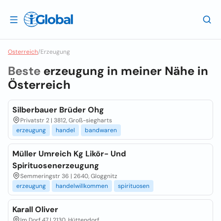
Osterreich
/
Erzeugung
Beste
erzeugung in meiner Nähe in
Österreich
Silberbauer Brüder Ohg
Privatstr 2 | 3812, Groß-siegharts
erzeugung
handel
bandwaren
Müller Umreich Kg Likör- Und
Spirituosenerzeugung
Semmeringstr 36 | 2640, Gloggnitz
erzeugung
handelwillkommen
spirituosen
Karall Oliver
Im Dorf 47 | 2130, Hüttendorf