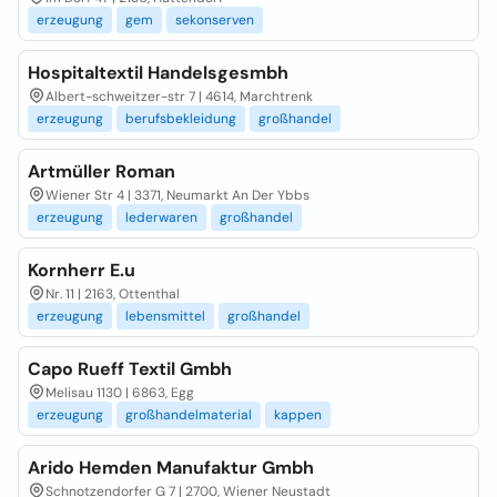
erzeugung
gem
sekonserven
Hospitaltextil Handelsgesmbh
Albert-schweitzer-str 7 | 4614, Marchtrenk
erzeugung
berufsbekleidung
großhandel
Artmüller Roman
Wiener Str 4 | 3371, Neumarkt An Der Ybbs
erzeugung
lederwaren
großhandel
Kornherr E.u
Nr. 11 | 2163, Ottenthal
erzeugung
lebensmittel
großhandel
Capo Rueff Textil Gmbh
Melisau 1130 | 6863, Egg
erzeugung
großhandelmaterial
kappen
Arido Hemden Manufaktur Gmbh
Schnotzendorfer G 7 | 2700, Wiener Neustadt