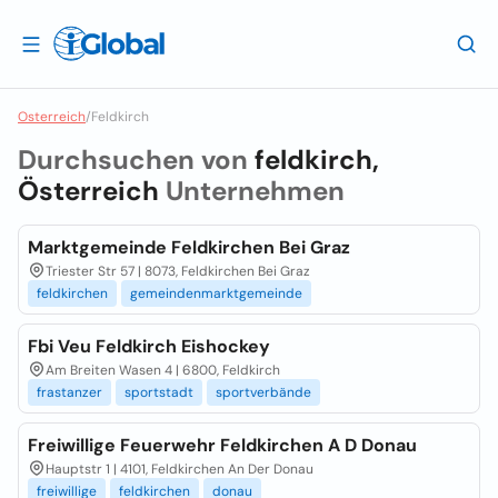
Osterreich
/
Feldkirch
Durchsuchen von
feldkirch,
Österreich
Unternehmen
Marktgemeinde Feldkirchen Bei Graz
Triester Str 57 | 8073, Feldkirchen Bei Graz
feldkirchen
gemeindenmarktgemeinde
Fbi Veu Feldkirch Eishockey
Am Breiten Wasen 4 | 6800, Feldkirch
frastanzer
sportstadt
sportverbände
Freiwillige Feuerwehr Feldkirchen A D Donau
Hauptstr 1 | 4101, Feldkirchen An Der Donau
freiwillige
feldkirchen
donau