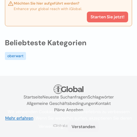
Möchten Sie hier aufgeführt werden?
Enhance your global reach with iGlobal.
Starten Sie jetzt!
Beliebteste Kategorien
oberwart
Startseite
Neueste Suchanfragen
Schlagwörter
Allgemeine Geschäftsbedingungen
Kontakt
Pläne Ansehen
Wir verwenden Cookies, um das Nutzererlebnis zu verbessern
Mehr erfahren
. Wenn Sie weiterhin surfen, akzeptieren Sie deren
iGlobal.co @ 2024
Verwendung.
Verstanden