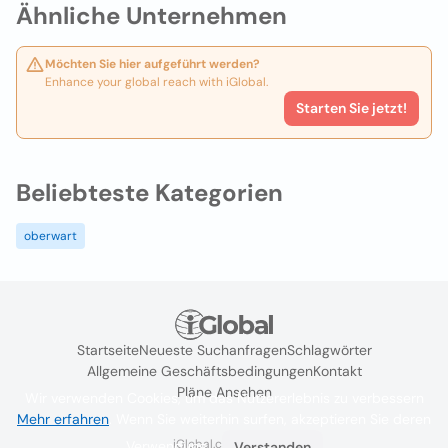
Ähnliche Unternehmen
Möchten Sie hier aufgeführt werden?
Enhance your global reach with iGlobal.
Starten Sie jetzt!
Beliebteste Kategorien
oberwart
Startseite
Neueste Suchanfragen
Schlagwörter
Allgemeine Geschäftsbedingungen
Kontakt
Pläne Ansehen
Wir verwenden Cookies, um das Nutzererlebnis zu verbessern
Mehr erfahren
. Wenn Sie weiterhin surfen, akzeptieren Sie deren
iGlobal.co @ 2024
Verwendung.
Verstanden