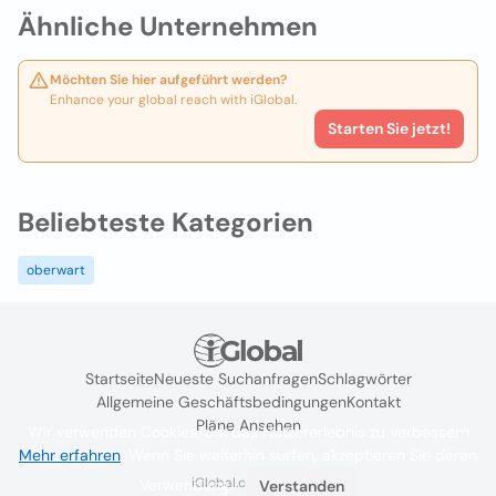
Ähnliche Unternehmen
Möchten Sie hier aufgeführt werden?
Enhance your global reach with iGlobal.
Starten Sie jetzt!
Beliebteste Kategorien
oberwart
Startseite
Neueste Suchanfragen
Schlagwörter
Allgemeine Geschäftsbedingungen
Kontakt
Pläne Ansehen
Wir verwenden Cookies, um das Nutzererlebnis zu verbessern
Mehr erfahren
. Wenn Sie weiterhin surfen, akzeptieren Sie deren
iGlobal.co @ 2024
Verwendung.
Verstanden