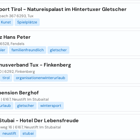
ort Tirol - Natureispalast im Hintertuxer Gletscher
bach 367 6293, Tux
Kunst
Spielplätze
z Hans Peter
| 6528, Fendels
ler
familienfreundlich
gletscher
musverband Tux - Finkenberg
0 | 6292, Finkenberg
tirol
organisationenwinterurlaub
pension Berghof
 | 6167, Neustift Im Stubaital
rlaub
gletscher
wintersport
Stubai - Hotel Der Lebensfreude
eg 16 | 6167, Neustift Im Stubaital
neustift
stubai