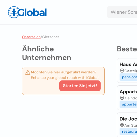
Osterreich
/
Gletscher
Ähnliche
Best
Unternehmen
Haus A
Gasteig
Möchten Sie hier aufgeführt werden?
pension
Enhance your global reach with iGlobal.
Starten Sie jetzt!
Appart
Kleindo
apparte
Die Jo
Am Stub
restaura