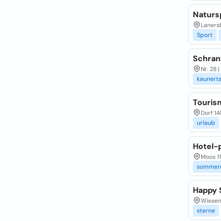
Natursp
Laners
Sport
Schran
Nr. 28 
kaunerta
Touris
Dorf 14
urlaub
Hotel-
Moos 11
sommeru
Happy 
Wiesenw
sterne