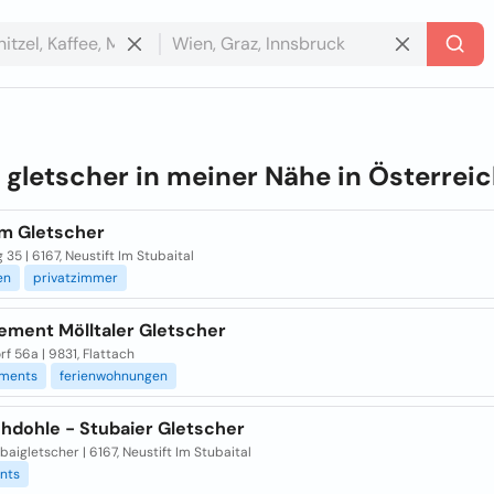
e
gletscher in meiner Nähe in
Österrei
m Gletscher
 35 | 6167, Neustift Im Stubaital
en
privatzimmer
ement Mölltaler Gletscher
rf 56a | 9831, Flattach
ments
ferienwohnungen
chdohle - Stubaier Gletscher
aigletscher | 6167, Neustift Im Stubaital
nts