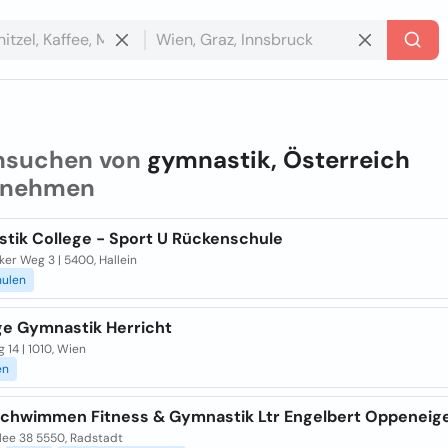
hsuchen von
gymnastik, Österreich
rnehmen
tik College - Sport U Rückenschule
er Weg 3 | 5400, Hallein
hulen
e Gymnastik Herricht
 14 | 1010, Wien
en
Schwimmen Fitness & Gymnastik Ltr Engelbert Oppeneig
lee 38 5550, Radstadt