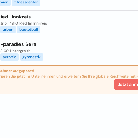
wien
fitnesscenter
ied I Innkreis
tr 5 | 4910, Ried Im Innkreis
urban
basketball
s-paradies Sera
| 8160, Untergreith
aerobic
gymnastik
nehmer aufgepasst!
rieren Sie jetzt Ihr Unternehmen und erweitern Sie Ihre globale Reichweite mit i
Jetzt anm