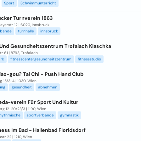
Sport
Schwimmunterricht
ucker Turnverein 1863
ayerstr 12 | 6020, Innsbruck
rbände
turnhalle
innsbruck
 Und Gesundheitszentrum Trofaiach Klaschka
r 61 | 8793, Trofaiach
ark
fitnesscentergesundheitszentrum
fitnessstudio
iao-gou? Tai Chi - Push Hand Club
 15/3-4 | 1030, Wien
ung
gesundheit
abnehmen
da-verein Für Sport Und Kultur
rg 12-20/23/3 | 1190, Wien
rhythmische
sportverbände
gymnastik
ness Im Bad - Hallenbad Floridsdorf
nstr 22 | 1210, Wien