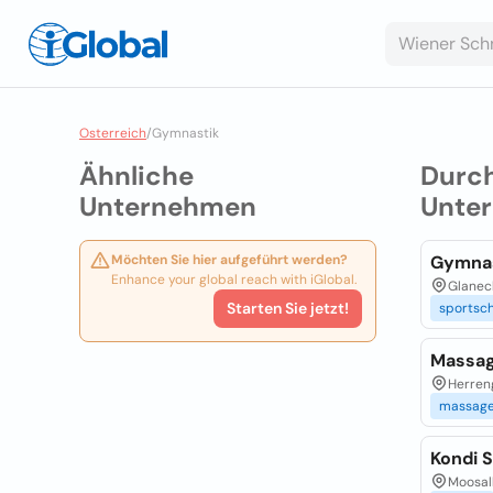
Osterreich
/
Gymnastik
Ähnliche
Durc
Unternehmen
Unte
Möchten Sie hier aufgeführt werden?
Gymnas
Enhance your global reach with iGlobal.
Glaneck
Starten Sie jetzt!
sportsc
Massag
Herreng
massag
Kondi 
Moosal