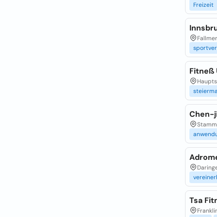
Freizeit
Innsbr
Fallmer
sportve
Fitneß
Hauptst
steierm
Chen-j
Stammg
anwend
Adrome
Daringe
vereine
Tsa Fit
Frankli