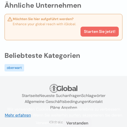
Ähnliche Unternehmen
Möchten Sie hier aufgeführt werden?
Enhance your global reach with iGlobal.
Starten Sie jetzt!
Beliebteste Kategorien
oberwart
Startseite
Neueste Suchanfragen
Schlagwörter
Allgemeine Geschäftsbedingungen
Kontakt
Pläne Ansehen
Wir verwenden Cookies, um das Nutzererlebnis zu verbessern
Mehr erfahren
. Wenn Sie weiterhin surfen, akzeptieren Sie deren
iGlobal.co @ 2024
Verwendung.
Verstanden