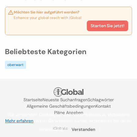
Möchten Sie hier aufgeführt werden?
Enhance your global reach with iGlobal.
Starten Sie jetzt!
Beliebteste Kategorien
oberwart
Startseite
Neueste Suchanfragen
Schlagwörter
Allgemeine Geschäftsbedingungen
Kontakt
Pläne Ansehen
Wir verwenden Cookies, um das Nutzererlebnis zu verbessern
Mehr erfahren
. Wenn Sie weiterhin surfen, akzeptieren Sie deren
iGlobal.co @ 2024
Verwendung.
Verstanden