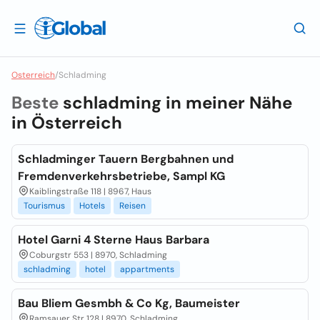
Osterreich
/
Schladming
Beste
schladming in meiner Nähe
in
Österreich
Schladminger Tauern Bergbahnen und
Fremdenverkehrsbetriebe, Sampl KG
Kaiblingstraße 118 | 8967, Haus
Tourismus
Hotels
Reisen
Hotel Garni 4 Sterne Haus Barbara
Coburgstr 553 | 8970, Schladming
schladming
hotel
appartments
Bau Bliem Gesmbh & Co Kg, Baumeister
Ramsauer Str 128 | 8970, Schladming