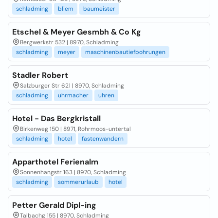
schladming
bliem
baumeister
Etschel & Meyer Gesmbh & Co Kg
Bergwerkstr 532 | 8970, Schladming
schladming
meyer
maschinenbautiefbohrungen
Stadler Robert
Salzburger Str 621 | 8970, Schladming
schladming
uhrmacher
uhren
Hotel - Das Bergkristall
Birkenweg 150 | 8971, Rohrmoos-untertal
schladming
hotel
fastenwandern
Apparthotel Ferienalm
Sonnenhangstr 163 | 8970, Schladming
schladming
sommerurlaub
hotel
Petter Gerald Dipl-ing
Talbachg 155 | 8970, Schladming