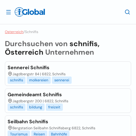
Osterreich
/
Schnifis
Durchsuchen von
schnifis,
Österreich
Unternehmen
Sennerei Schnifis
Jagdbergstr 84 | 6822, Schnifis
schnifis
molkereien
sennerei
Gemeindeamt Schnifis
Jagdbergstr 200 | 6822, Schnifis
schnifis
bildung
freizeit
Seilbahn Schnifis
Bergstation Seilbahn Schnifisberg 6822, Schnifis
Tourismus
Reisen
Bahnhöfe