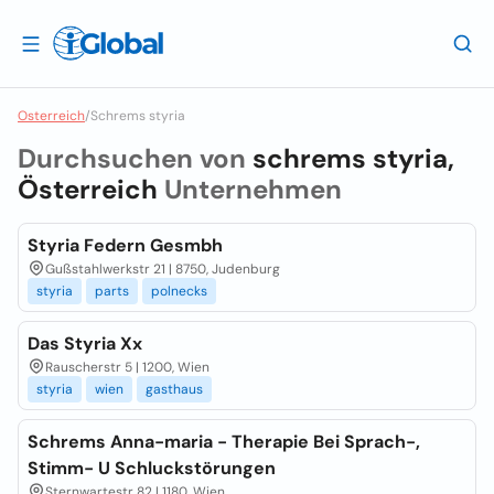
Osterreich
/
Schrems styria
Durchsuchen von
schrems styria,
Österreich
Unternehmen
Styria Federn Gesmbh
Gußstahlwerkstr 21 | 8750, Judenburg
styria
parts
polnecks
Das Styria Xx
Rauscherstr 5 | 1200, Wien
styria
wien
gasthaus
Schrems Anna-maria - Therapie Bei Sprach-,
Stimm- U Schluckstörungen
Sternwartestr 82 | 1180, Wien