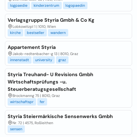
logpaedie
kinderzentrum
logopaedin
Verlagsgruppe Styria Gmbh & Co Kg
Lobkowitzpl 1 | 1010, Wien
kirche
bestseller
wandern
Appartement Styria
Jakob-redtenbacher-g 13 | 8010, Graz
innenstadt
university
graz
Styria Treuhand- U Revisions Gmbh
Wirtschaftsprüfungs -u.
Steuerberatugsgesellschaft
Brockmanng 75 | 8010, Graz
wirtschaftspr
fer
Styria Steiermärkische Sensenwerks Gmbh
Nr. 72 | 4575, Roßleithen
sensen