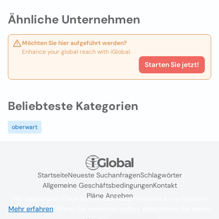
Ähnliche Unternehmen
Möchten Sie hier aufgeführt werden?
Enhance your global reach with iGlobal.
Starten Sie jetzt!
Beliebteste Kategorien
oberwart
Startseite
Neueste Suchanfragen
Schlagwörter
Allgemeine Geschäftsbedingungen
Kontakt
Pläne Ansehen
Wir verwenden Cookies, um das Nutzererlebnis zu verbessern
Mehr erfahren
. Wenn Sie weiterhin surfen, akzeptieren Sie deren