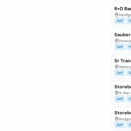
R+D Ba
Hauffga
Self
D
Sauber
Donaus
Self
Sr Tra
Walter
Self
S
Storeb
8.-Mai
Self
D
Storeb
Burgga
Self
S