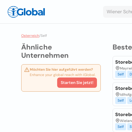
Osterreich
/
Self
Ähnliche
Best
Unternehmen
Storeb
Mayrwi
Möchten Sie hier aufgeführt werden?
Self
D
Enhance your global reach with iGlobal.
Starten Sie jetzt!
Storeb
Idlhofg
Self
L
Storeb
Wieland
Self
S