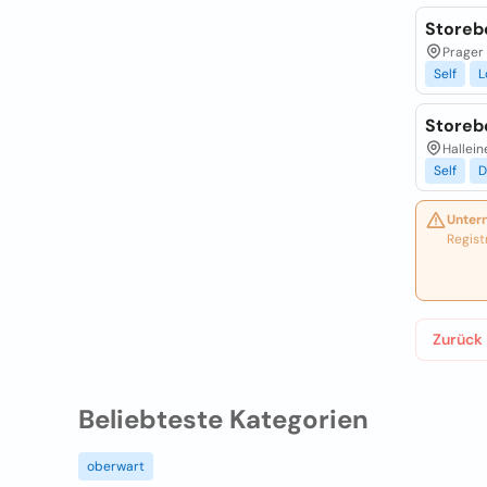
Storeb
Prager 
Self
L
Storeb
Hallein
Self
D
Unter
Regist
Zurück
Beliebteste Kategorien
oberwart