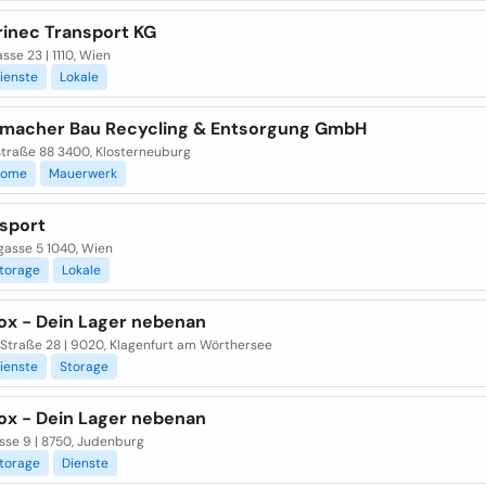
rinec Transport KG
sse 23 | 1110, Wien
ienste
Lokale
macher Bau Recycling & Entsorgung GmbH
traße 88 3400, Klosterneuburg
Home
Mauerwerk
nsport
gasse 5 1040, Wien
torage
Lokale
ox - Dein Lager nebenan
-Straße 28 | 9020, Klagenfurt am Wörthersee
ienste
Storage
ox - Dein Lager nebenan
sse 9 | 8750, Judenburg
torage
Dienste