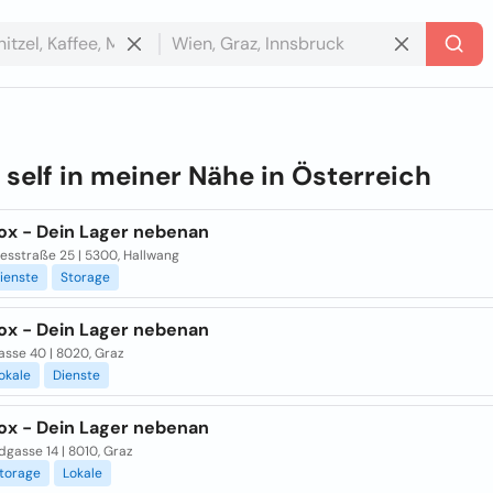
e
self in meiner Nähe in
Österreich
ox - Dein Lager nebenan
esstraße 25 | 5300, Hallwang
ienste
Storage
ox - Dein Lager nebenan
asse 40 | 8020, Graz
okale
Dienste
ox - Dein Lager nebenan
gasse 14 | 8010, Graz
torage
Lokale