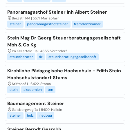
Panoramagasthof Steiner Inh Albert Steiner
Bergstr 144 | 5571, Mariapfarr
steiner
panoramagasthofsteiner
fremdenzimmer
Stein Mag Dr Georg Steuerberatungsgesellschaft
Mbh & Co Kg
Im Kellerfeld 11a | 4655, Vorchdorf
steuerberater
dr
steuerberatungsgesellschaft
Kirchliche Pädagogische Hochschule - Edith Stein
Hochschulstandort Stams
Stiftshof 1 | 6422, Stams
stein
akademien
ten
Baumanagement Steiner
Gaisbergweg 7a | 5400, Hallein
steiner
holz
neubau
Steiner Berndt Gesmbh