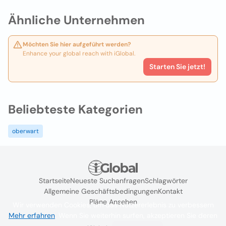
Ähnliche Unternehmen
Möchten Sie hier aufgeführt werden?
Enhance your global reach with iGlobal.
Starten Sie jetzt!
Beliebteste Kategorien
oberwart
Startseite
Neueste Suchanfragen
Schlagwörter
Allgemeine Geschäftsbedingungen
Kontakt
Pläne Ansehen
Wir verwenden Cookies, um das Nutzererlebnis zu verbessern
Mehr erfahren
. Wenn Sie weiterhin surfen, akzeptieren Sie deren