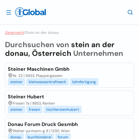
Osterreich
/
Stein an der donau
Durchsuchen von
stein an der
donau, Österreich
Unternehmen
Steiner Maschinen Gmbh
Nr. 22 | 9833, Plappergassen
steiner
kleinwasserkraftwerk
lohnfertigung
Steiner Hubert
Fresen 7a | 8853, Ranten
steiner
fresen
tischlereienhubert
Donau Forum Druck Gesmbh
Walter-jurmann-g 9 | 1230, Wien
donau
buchbinderei
forum