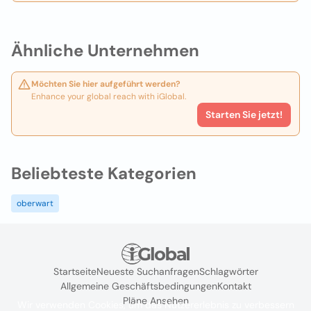
Ähnliche Unternehmen
Möchten Sie hier aufgeführt werden?
Enhance your global reach with iGlobal.
Starten Sie jetzt!
Beliebteste Kategorien
oberwart
Startseite
Neueste Suchanfragen
Schlagwörter
Allgemeine Geschäftsbedingungen
Kontakt
Pläne Ansehen
Wir verwenden Cookies, um das Nutzererlebnis zu verbessern