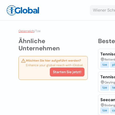
Osterreich
/
Tze
Ähnliche
Best
Unternehmen
Tennis
Retten
Möchten Sie hier aufgeführt werden?
tze
pl
Enhance your global reach with iGlobal.
Starten Sie jetzt!
Tennis
Geyling
tze
t
Seecam
Bodang
tze
c