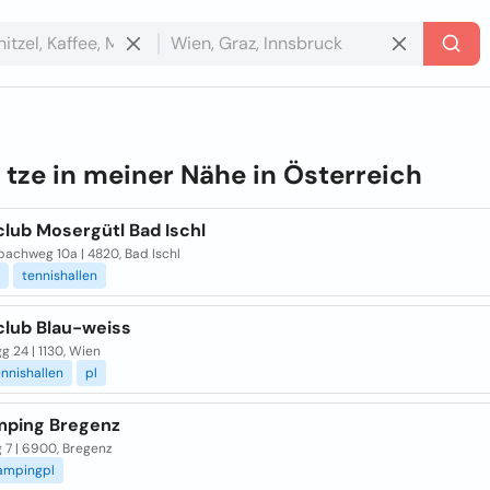
e
tze in meiner Nähe in
Österreich
club Mosergütl Bad Ischl
bachweg 10a | 4820, Bad Ischl
tennishallen
club Blau-weiss
g 24 | 1130, Wien
ennishallen
pl
ping Bregenz
 7 | 6900, Bregenz
ampingpl