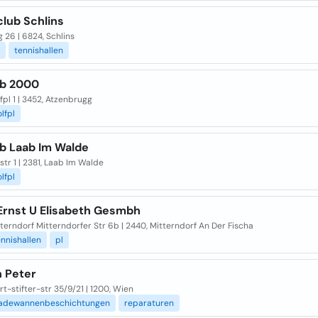
club Schlins
 26 | 6824, Schlins
tennishallen
ub 2000
pl 1 | 3452, Atzenbrugg
lfpl
ub Laab Im Walde
str 1 | 2381, Laab Im Walde
lfpl
 Ernst U Elisabeth Gesmbh
erndorf Mitterndorfer Str 6b | 2440, Mitterndorf An Der Fischa
ennishallen
pl
n Peter
t-stifter-str 35/9/21 | 1200, Wien
adewannenbeschichtungen
reparaturen