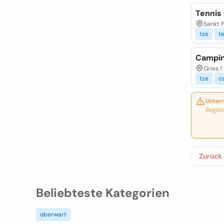
Tennis 
Sankt P
tze
t
Campin
Gries 1
tze
c
Unter
Regist
Zurück
Beliebteste Kategorien
oberwart