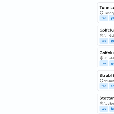
Tennis
Eicheng
tze
pl
Golfcl
Am Golf
tze
go
Golfcl
Hoffeld
tze
go
Strobl
Neumitt
tze
t
Stotta
Adalber
tze
b