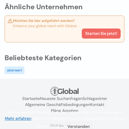
Ähnliche Unternehmen
Möchten Sie hier aufgeführt werden?
Enhance your global reach with iGlobal.
Starten Sie jetzt!
Beliebteste Kategorien
oberwart
Startseite
Neueste Suchanfragen
Schlagwörter
Allgemeine Geschäftsbedingungen
Kontakt
Pläne Ansehen
Wir verwenden Cookies, um das Nutzererlebnis zu verbessern
Mehr erfahren
. Wenn Sie weiterhin surfen, akzeptieren Sie deren
iGlobal.co @ 2024
Verwendung.
Verstanden