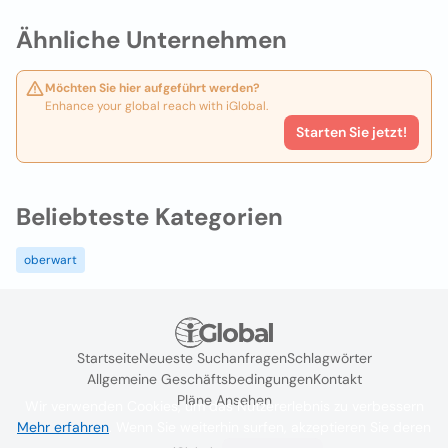
Ähnliche Unternehmen
Möchten Sie hier aufgeführt werden?
Enhance your global reach with iGlobal.
Starten Sie jetzt!
Beliebteste Kategorien
oberwart
Startseite
Neueste Suchanfragen
Schlagwörter
Allgemeine Geschäftsbedingungen
Kontakt
Pläne Ansehen
Wir verwenden Cookies, um das Nutzererlebnis zu verbessern
Mehr erfahren
. Wenn Sie weiterhin surfen, akzeptieren Sie deren