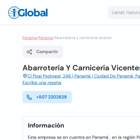
Panama
/
Panama
/
Abarroteria y carniceria vicente
Compartir
Abarrotería Y Carnicería Vicente
Cl Ppal Pedregal, 246 | Panamá | Ciudad De Panamá, 
Escribe una reseña
+507 2202828
Información
Esta empresa se en cuentra en Panamá , en la región 