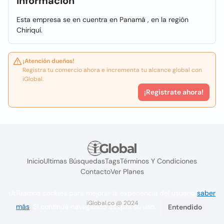
Información
Esta empresa se en cuentra en Panamá , en la región
Chiriquí.
¡Atención dueños!
Registra tu comercio ahora e incrementa tu alcance global con
iGlobal.
¡Registrate ahora!
Inicio
Ultimas Búsquedas
Tags
Términos Y Condiciones
Contacto
Ver Planes
Utilizamos cookies para mejorar la experiencia del usuario
saber
iGlobal.co @ 2024
más
. Si continúa navegando acepta su uso.
Entendido